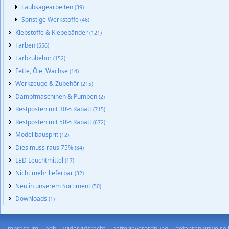
Laubsägearbeiten
(39)
Sonstige Werkstoffe
(46)
Klebstoffe & Klebebänder
(121)
Farben
(556)
Farbzubehör
(152)
Fette, Öle, Wachse
(14)
Werkzeuge & Zubehör
(215)
Dampfmaschinen & Pumpen
(2)
Restposten mit 30% Rabatt
(715)
Restposten mit 50% Rabatt
(672)
Modellbausprit
(12)
Dies muss raus 75%
(84)
LED Leuchtmittel
(17)
Nicht mehr lieferbar
(32)
Neu in unserem Sortiment
(50)
Downloads
(1)
impressum
agb
widerrufsrecht
batterieverordnung
gefahrenhinweise 