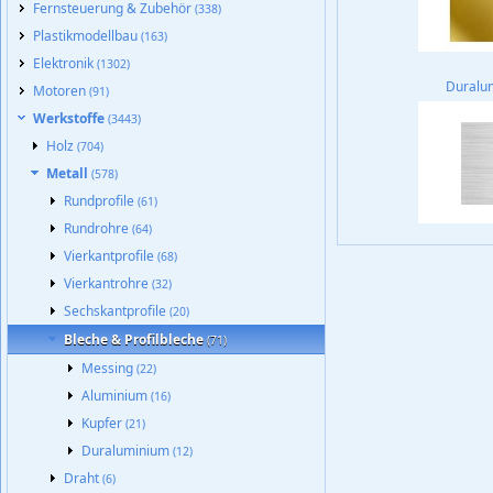
Fernsteuerung & Zubehör
(338)
Plastikmodellbau
(163)
Elektronik
(1302)
Duralu
Motoren
(91)
Werkstoffe
(3443)
Holz
(704)
Metall
(578)
Rundprofile
(61)
Rundrohre
(64)
Vierkantprofile
(68)
Vierkantrohre
(32)
Sechskantprofile
(20)
Bleche & Profilbleche
(71)
Messing
(22)
Aluminium
(16)
Kupfer
(21)
Duraluminium
(12)
Draht
(6)