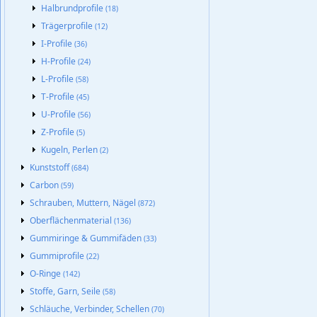
Halbrundprofile
(18)
Trägerprofile
(12)
I-Profile
(36)
H-Profile
(24)
L-Profile
(58)
T-Profile
(45)
U-Profile
(56)
Z-Profile
(5)
Kugeln, Perlen
(2)
Kunststoff
(684)
Carbon
(59)
Schrauben, Muttern, Nägel
(872)
Oberflächenmaterial
(136)
Gummiringe & Gummifäden
(33)
Gummiprofile
(22)
O-Ringe
(142)
Stoffe, Garn, Seile
(58)
Schläuche, Verbinder, Schellen
(70)