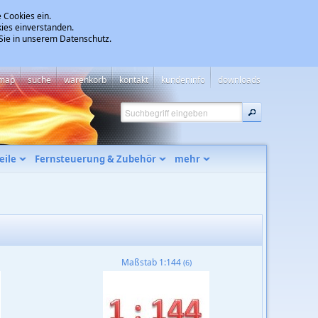
 Cookies ein.
ies einverstanden.
 Sie in unserem Datenschutz.
emap
suche
warenkorb
kontakt
kundeninfo
downloads
eile
Fernsteuerung & Zubehör
mehr
Maßstab 1:144
(6)