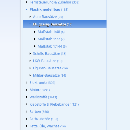
Fernsteuerung & Zubehör
(338)
Plastikmodellbau
(163)
Auto-Bausätze
(25)
Flugzeug-Bausätze
(17)
Maßstab 1:48
(4)
Maßstab 1:72
(7)
Maßstab 1:144
(6)
Schiffs-Bausätze
(13)
LKW-Bausätze
(10)
Figuren-Bausätze
(14)
Militär-Bausätze
(84)
Elektronik
(1302)
Motoren
(91)
Werkstoffe
(3443)
Klebstoffe & Klebebänder
(121)
Farben
(556)
Farbzubehör
(152)
Fette, Öle, Wachse
(14)