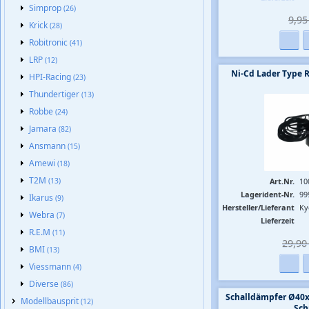
Simprop
(26)
9,95 
Krick
(28)
Robitronic
(41)
LRP
(12)
Ni-Cd Lader Type 
HPI-Racing
(23)
Thundertiger
(13)
Robbe
(24)
Jamara
(82)
Ansmann
(15)
Amewi
(18)
T2M
(13)
Art.Nr.
10
Lagerident-Nr.
99
Ikarus
(9)
Hersteller/Lieferant
Ky
Webra
(7)
Lieferzeit
R.E.M
(11)
29,90 
BMI
(13)
Viessmann
(4)
Diverse
(86)
Schalldämpfer Ø40
Modellbausprit
(12)
Sch