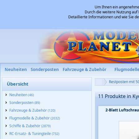
Um Ihnen ein angenehmes 
Durch die weitere Nutzung auf 
Detaillierte Informationen und wie Sie 
Neuheiten
Sonderposten
Fahrzeuge & Zubehör
Flugmodell
Restposten mit 5
Übersicht
Neuheiten
(46)
11 Produkte in K
Sonderposten
(89)
2-Blatt Luftschr
Fahrzeuge & Zubehör
(120)
Flugmodelle & Zubehör
(2032)
Schiffe & Zubehör
(2879)
RC-Ersatz- & Tuningteile
(732)