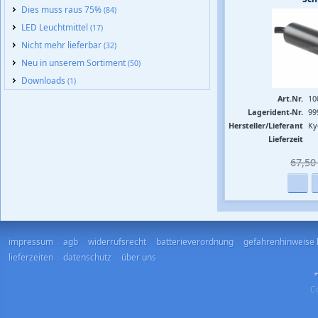
Dies muss raus 75%
(84)
LED Leuchtmittel
(17)
Nicht mehr lieferbar
(32)
Neu in unserem Sortiment
(50)
Downloads
(1)
Art.Nr.
10
Lagerident-Nr.
99
Hersteller/Lieferant
Ky
Lieferzeit
67,50 
impressum
agb
widerrufsrecht
batterieverordnung
gefahrenhinweise 
lieferzeiten
datenschutz
über uns
*
Co