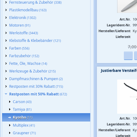
Fernsteuerung & Zubehör
(338)
Plastikmodellbau
(163)
Elektronik
(1302)
Art.Nr.
10
Motoren
Lagerident-Nr.
99
(91)
Hersteller/Lieferant
Ky
Werkstoffe
(3443)
Lieferzeit
Klebstoffe & Klebebänder
(121)
7,00 
Farben
(556)
Farbzubehör
(152)
Fette, Öle, Wachse
(14)
Justierbare Verstei
Werkzeuge & Zubehör
(215)
Dampfmaschinen & Pumpen
(2)
Restposten mit 30% Rabatt
(715)
Restposten mit 50% Rabatt
(672)
Carson
(43)
Tamiya
(81)
Kyosho
(11)
Art.Nr.
10
Lagerident-Nr.
99
Multiplex
(41)
Hersteller/Lieferant
Ky
Graupner
(71)
Lieferzeit