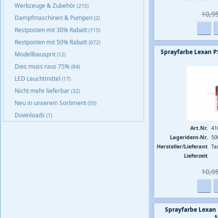
Werkzeuge & Zubehör
(215)
10,95
Dampfmaschinen & Pumpen
(2)
Restposten mit 30% Rabatt
(715)
Restposten mit 50% Rabatt
(672)
Sprayfarbe Lexan P
Modellbausprit
(12)
Dies muss raus 75%
(84)
LED Leuchtmittel
(17)
Nicht mehr lieferbar
(32)
Neu in unserem Sortiment
(50)
Downloads
(1)
Art.Nr.
41
Lagerident-Nr.
50
Hersteller/Lieferant
Ta
Lieferzeit
10,95
Sprayfarbe Lexan 
1