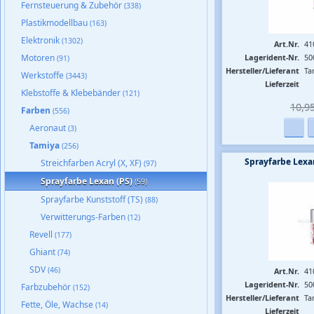
Fernsteuerung & Zubehör
(338)
Plastikmodellbau
(163)
Elektronik
(1302)
Art.Nr.
41
Motoren
Lagerident-Nr.
50
(91)
Hersteller/Lieferant
Ta
Werkstoffe
(3443)
Lieferzeit
Klebstoffe & Klebebänder
(121)
10,95
Farben
(556)
Aeronaut
(3)
Tamiya
(256)
Sprayfarbe Lexa
Streichfarben Acryl (X, XF)
(97)
Sprayfarbe Lexan (PS)
(59)
Sprayfarbe Kunststoff (TS)
(88)
Verwitterungs-Farben
(12)
Revell
(177)
Ghiant
(74)
SDV
(46)
Art.Nr.
41
Lagerident-Nr.
50
Farbzubehör
(152)
Hersteller/Lieferant
Ta
Fette, Öle, Wachse
(14)
Lieferzeit