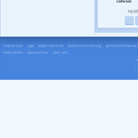
Lieferzeit
10,95
impressum
agb
widerrufsrecht
batterieverordnung
gefahrenhinweise 
lieferzeiten
datenschutz
über uns
*
Co