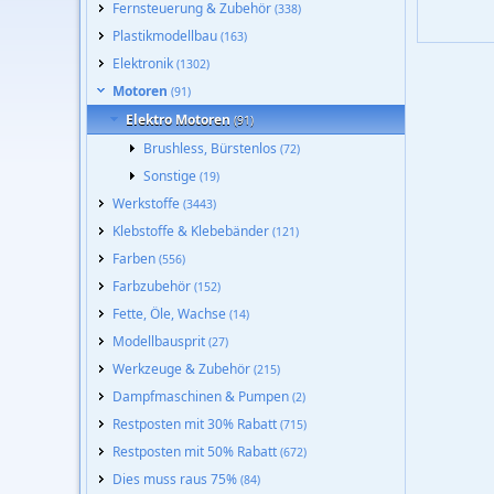
Fernsteuerung & Zubehör
(338)
Plastikmodellbau
(163)
Elektronik
(1302)
Motoren
(91)
Elektro Motoren
(91)
Brushless, Bürstenlos
(72)
Sonstige
(19)
Werkstoffe
(3443)
Klebstoffe & Klebebänder
(121)
Farben
(556)
Farbzubehör
(152)
Fette, Öle, Wachse
(14)
Modellbausprit
(27)
Werkzeuge & Zubehör
(215)
Dampfmaschinen & Pumpen
(2)
Restposten mit 30% Rabatt
(715)
Restposten mit 50% Rabatt
(672)
Dies muss raus 75%
(84)