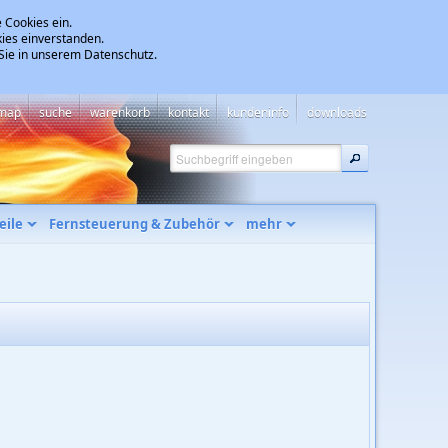
 Cookies ein.
ies einverstanden.
 Sie in unserem Datenschutz.
emap
suche
warenkorb
kontakt
kundeninfo
downloads
eile
Fernsteuerung & Zubehör
mehr