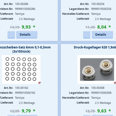
Art.Nr.
105-00286
Art.Nr.
105-00256
rident-Nr.
9999010500286
Lagerident-Nr.
9999010500256
/Lieferant
Tamiya
Hersteller/Lieferant
Tamiya
Lieferzeit
Lieferzeit
2-5 Werktage
2-5 Werktage
9
,
93
*
8
,
04
*
14,19 
11,49 
Details
Details
anzscheiben-Satz 6mm 0,1-0,3mm
Druck-Kugellager 620 1,9x
(3x10Stück)
Art.Nr.
105-00182
Art.Nr.
105-00308
rident-Nr.
9999010500182
Lagerident-Nr.
9999010500308
/Lieferant
Tamiya
Hersteller/Lieferant
Tamiya
Lieferzeit
Lieferzeit
2-5 Werktage
2-5 Werktage
9
,
79
*
9
,
63
*
13,99 
13,75 