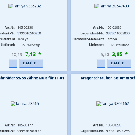
Art.Nr.
105-00230
Art.Nr.
100-02087
rident-Nr.
9999010500230
Lagerident-Nr.
9999010002033
/Lieferant
Tamiya
Hersteller/Lieferant
Tamiya
Lieferzeit
Lieferzeit
2-5 Werktage
2-5 Werktage
7
,
13
*
3
,
85
*
10,19 
5,50 
Details
Details
hnräder 55/58 Zähne M0.6 für TT-01
Kragenschrauben 3x10mm sc
Art.Nr.
105-00177
Art.Nr.
105-00295
rident-Nr.
9999010500177
Lagerident-Nr.
9999010500295