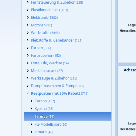
Fernsteuerung & Zubehör
(338)
Plastikmodellbau
(163)
Elektronik
(1302)
Motoren
Lage
(91)
Hersteller
Werkstoffe
(3443)
Klebstoffe & Klebebänder
(121)
Farben
(556)
Farbzubehör
(152)
Fette, Öle, Wachse
(14)
Achssc
Modellbausprit
(27)
Werkzeuge & Zubehör
(215)
Dampfmaschinen & Pumpen
(2)
Restposten mit 30% Rabatt
(715)
Carson
(152)
Kyosho
(75)
Tamiya
(86)
Lage
FG-Modellsport
(50)
Hersteller
Jamara
(46)