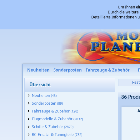
Um Ihnen ein
Durch die weitere
Detaillierte Informationen 
Neuheiten
Sonderposten
Fahrzeuge & Zubehör
Rest
Übersicht
Neuheiten
(46)
86 Prod
Sonderposten
(89)
A
Fahrzeuge & Zubehör
(120)
Flugmodelle & Zubehör
(2032)
Schiffe & Zubehör
(2879)
RC-Ersatz- & Tuningteile
(732)