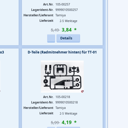
Art.Nr.
105-00257
Lagerident-Nr.
9999010500257
Hersteller/Lieferant
Tamiya
Lieferzeit
2-5 Werktage
3
,
84
*
5,49 
Details
6x3
D-Teile (Radmitnehmer hinten) für TT-01
Art.Nr.
105-00218
Lagerident-Nr.
9999010500218
Hersteller/Lieferant
Tamiya
Lieferzeit
2-5 Werktage
4
,
19
*
5,99 