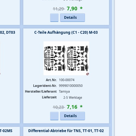
7
,
90
*
11,29 
Details
T02, DT03
C-Teile Aufhängung (C1 - C20) M-03
Art.Nr.
100-00074
Lagerident-Nr.
9999010000050
Hersteller/Lieferant
Tamiya
Lieferzeit
2-5 Werktage
7
,
16
*
10,23 
Details
DT-02MS
Differential-Abtriebe für TNS, TT-01, TT-02