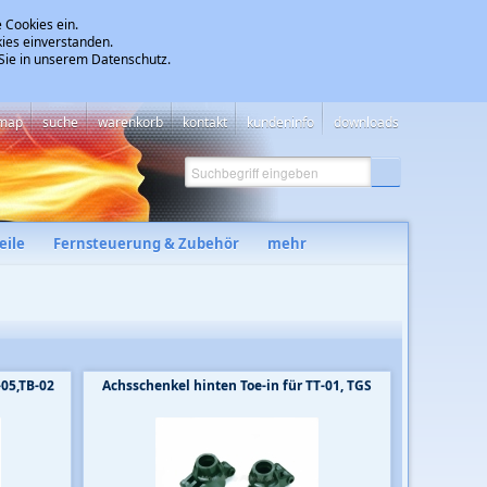
 Cookies ein.
ies einverstanden.
 Sie in unserem Datenschutz.
emap
suche
warenkorb
kontakt
kundeninfo
downloads
eile
Fernsteuerung & Zubehör
mehr
-05,TB-02
Achsschenkel hinten Toe-in für TT-01, TGS