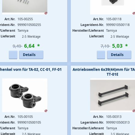
Art.Nr.
105-00255
Art.Nr.
105-00118
rident-Nr.
9999010500255
Lagerident-Nr.
9999010500118
/Lieferant
Tamiya
Hersteller/Lieferant
Tamiya
Lieferzeit
Lieferzeit
2-5 Werktage
2-5 Werktage
6
,
64
*
5
,
03
*
9,49 
7,19 
Details
Details
henkel vorn für TA-02, CC-01, FF-01
Antriebswellen 6x39(44)mm für TA-
TT-01E
Art.Nr.
105-00105
Art.Nr.
105-00313
rident-Nr.
9999010500105
Lagerident-Nr.
9999010500313
/Lieferant
Tamiya
Hersteller/Lieferant
Tamiya
Lieferzeit
Lieferzeit
2-5 Werktage
2-5 Werktage