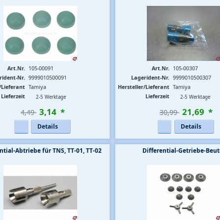
Art.Nr.
105-00091
Art.Nr.
105-00307
rident-Nr.
9999010500091
Lagerident-Nr.
9999010500307
/Lieferant
Tamiya
Hersteller/Lieferant
Tamiya
Lieferzeit
Lieferzeit
2-5 Werktage
2-5 Werktage
3
,
14
*
21
,
69
*
4,49 
30,99 
Details
Details
ntial-Abtriebe für TNS, TT-01, TT-02
Differential-Getriebe-Beut