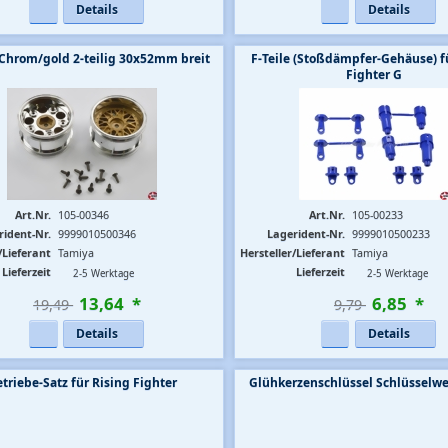
Details
Details
Chrom/gold 2-teilig 30x52mm breit
F-Teile (Stoßdämpfer-Gehäuse) f
Fighter G
Art.Nr.
105-00346
Art.Nr.
105-00233
rident-Nr.
9999010500346
Lagerident-Nr.
9999010500233
/Lieferant
Tamiya
Hersteller/Lieferant
Tamiya
Lieferzeit
Lieferzeit
2-5 Werktage
2-5 Werktage
13
,
64
*
6
,
85
*
19,49 
9,79 
Details
Details
triebe-Satz für Rising Fighter
Glühkerzenschlüssel Schlüsselw