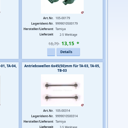
Art.Nr.
105-00179
Lagerident-Nr.
9999010500179
Hersteller/Lieferant
Tamiya
Lieferzeit
2-5 Werktage
13
,
15
*
18,79 
Details
01, TA-04,
Antriebswellen 6x45(50)mm für TA-03, TA-05,
TB-03
Art.Nr.
105-00314
Lagerident-Nr.
9999010500314
Hersteller/Lieferant
Tamiya
Lieferzeit
2-5 Werktage