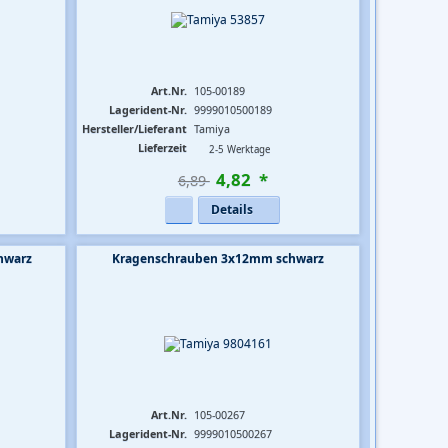
Art.Nr.
105-00189
Lagerident-Nr.
9999010500189
Hersteller/Lieferant
Tamiya
Lieferzeit
2-5 Werktage
4
,
82
*
6,89 
Details
hwarz
Kragenschrauben 3x12mm schwarz
Art.Nr.
105-00267
Lagerident-Nr.
9999010500267