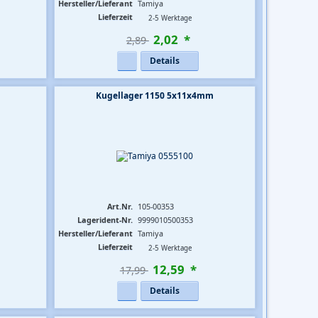
Hersteller/Lieferant
Tamiya
Lieferzeit
2-5 Werktage
2
,
02
*
2,89 
Details
Kugellager 1150 5x11x4mm
Art.Nr.
105-00353
Lagerident-Nr.
9999010500353
Hersteller/Lieferant
Tamiya
Lieferzeit
2-5 Werktage
12
,
59
*
17,99 
Details