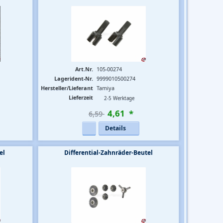
Art.Nr.
105-00274
Lagerident-Nr.
9999010500274
Hersteller/Lieferant
Tamiya
Lieferzeit
2-5 Werktage
4
,
61
*
6,59 
Details
el
Differential-Zahnräder-Beutel