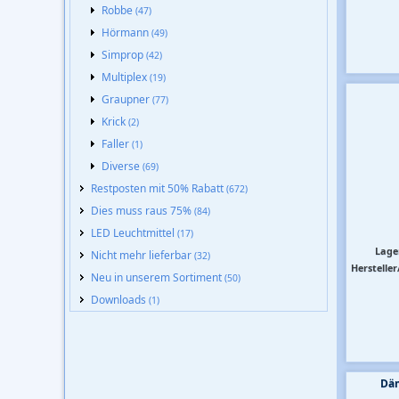
Robbe
(47)
Hörmann
(49)
Simprop
(42)
Multiplex
(19)
Graupner
(77)
Krick
(2)
Faller
(1)
Diverse
(69)
Restposten mit 50% Rabatt
(672)
Dies muss raus 75%
(84)
LED Leuchtmittel
(17)
Lage
Nicht mehr lieferbar
(32)
Hersteller
Neu in unserem Sortiment
(50)
Downloads
(1)
Dä