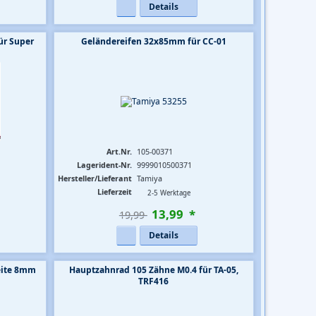
Details
ür Super
Geländereifen 32x85mm für CC-01
Art.Nr.
105-00371
Lagerident-Nr.
9999010500371
Hersteller/Lieferant
Tamiya
Lieferzeit
2-5 Werktage
13
,
99
*
19,99 
Details
eite 8mm
Hauptzahnrad 105 Zähne M0.4 für TA-05,
TRF416