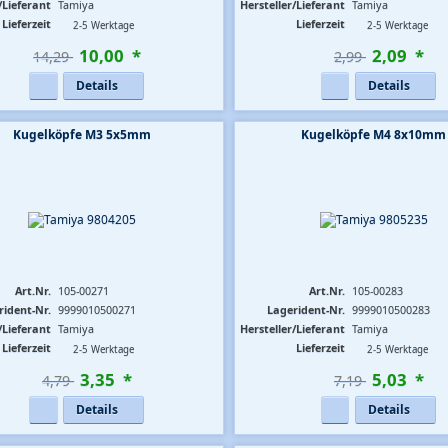
/Lieferant
Tamiya
Hersteller/Lieferant
Tamiya
Lieferzeit
Lieferzeit
2-5 Werktage
2-5 Werktage
10
,
00
*
2
,
09
*
14,29 
2,99 
Details
Details
Kugelköpfe M3 5x5mm
Kugelköpfe M4 8x10mm
Art.Nr.
105-00271
Art.Nr.
105-00283
rident-Nr.
9999010500271
Lagerident-Nr.
9999010500283
/Lieferant
Tamiya
Hersteller/Lieferant
Tamiya
Lieferzeit
Lieferzeit
2-5 Werktage
2-5 Werktage
3
,
35
*
5
,
03
*
4,79 
7,19 
Details
Details