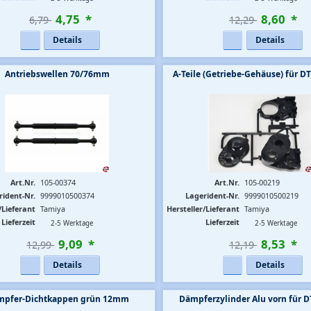
4
,
75
*
8
,
60
*
6,79 
12,29 
Details
Details
Antriebswellen 70/76mm
A-Teile (Getriebe-Gehäuse) für D
Art.Nr.
105-00374
Art.Nr.
105-00219
rident-Nr.
9999010500374
Lagerident-Nr.
9999010500219
/Lieferant
Tamiya
Hersteller/Lieferant
Tamiya
Lieferzeit
Lieferzeit
2-5 Werktage
2-5 Werktage
9
,
09
*
8
,
53
*
12,99 
12,19 
Details
Details
mpfer-Dichtkappen grün 12mm
Dämpferzylinder Alu vorn für 