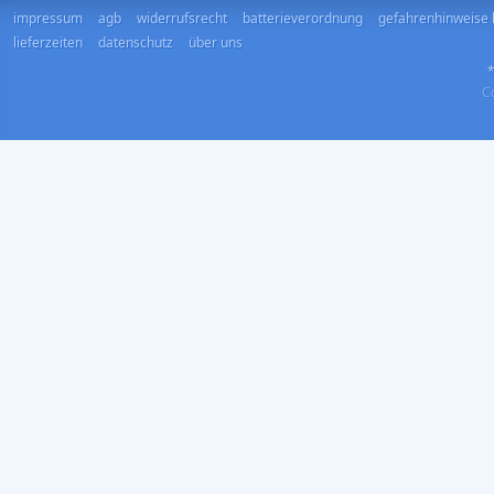
impressum
agb
widerrufsrecht
batterieverordnung
gefahrenhinweise 
lieferzeiten
datenschutz
über uns
*
Co