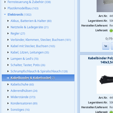
Fernsteuerung & Zubehör
(338)
Plastikmodellbau
(163)
Elektronik
(1302)
Art.Nr.
44
Akkus, Batterien & Halter
Lagerident-Nr.
50
(80)
Hersteller/Lieferant
Re
Netzteile & Ladegeräte
(21)
Lieferzeit
Regler
(27)
0,75 
Verbinder, Klemmen, Stecker, Buchsen
(181)
Kabel mit Stecker, Buchsen
(165)
Kabel, Litzen, Leitungen
(35)
Kabelbinder Po
Lampen & Led's
(70)
140x3,5
Schalter, Taster, Potis
(26)
Schrumpfschlauch & Spiralschlauch
(128)
Kabelbinder & Kabelsockel
(7)
Kabelschuhe
(60)
Aderendhülsen
(24)
Widerstände
(373)
Art.Nr.
44
Lagerident-Nr.
50
Kondensatoren
(89)
Hersteller/Lieferant
Re
Sonstiges
(16)
Lieferzeit