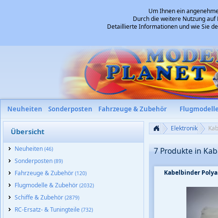
Um Ihnen ein angenehmes 
Durch die weitere Nutzung auf 
Detaillierte Informationen und wie Sie 
Neuheiten
Sonderposten
Fahrzeuge & Zubehör
Flugmodell
Elektronik
Kab
Übersicht
Neuheiten
(46)
7 Produkte in Kab
Sonderposten
(89)
Kabelbinder Poly
Fahrzeuge & Zubehör
(120)
Flugmodelle & Zubehör
(2032)
Schiffe & Zubehör
(2879)
RC-Ersatz- & Tuningteile
(732)