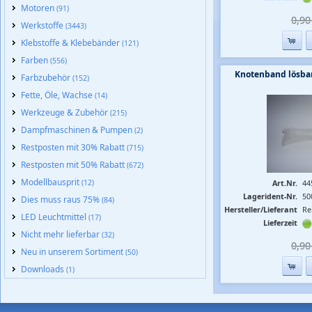
Motoren
(91)
0,90 
Werkstoffe
(3443)
Klebstoffe & Klebebänder
(121)
Farben
(556)
Knotenband lösba
Farbzubehör
(152)
Fette, Öle, Wachse
(14)
Werkzeuge & Zubehör
(215)
Dampfmaschinen & Pumpen
(2)
Restposten mit 30% Rabatt
(715)
Restposten mit 50% Rabatt
(672)
Modellbausprit
(12)
Art.Nr.
44
Lagerident-Nr.
50
Dies muss raus 75%
(84)
Hersteller/Lieferant
Re
LED Leuchtmittel
(17)
Lieferzeit
Nicht mehr lieferbar
(32)
0,90 
Neu in unserem Sortiment
(50)
Downloads
(1)