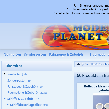
Um Ihnen ein angenehmes 
Durch die weitere Nutzung auf 
Detaillierte Informationen und wie Sie 
Neuheiten
Sonderposten
Fahrzeuge & Zubehör
Flugmodell
Schiffe & Zubehö
Übersicht
Neuheiten
(46)
60 Produkte in B
Sonderposten
(89)
Bullauge Messin
Fahrzeuge & Zubehör
(120)
gebohr
Flugmodelle & Zubehör
(2032)
Schiffe & Zubehör
(2879)
Schiffsbeschlagteile
(1789)