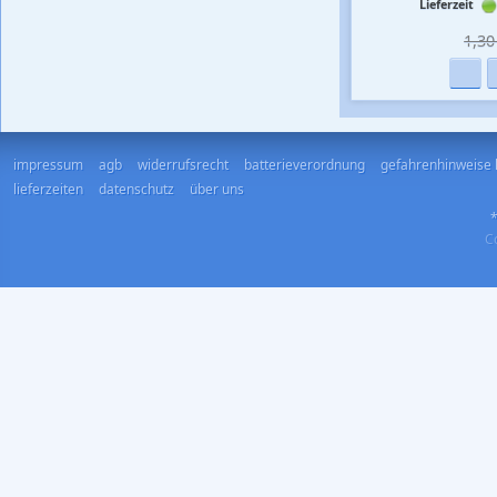
Lieferzeit
1,30 
impressum
agb
widerrufsrecht
batterieverordnung
gefahrenhinweise 
lieferzeiten
datenschutz
über uns
*
Co