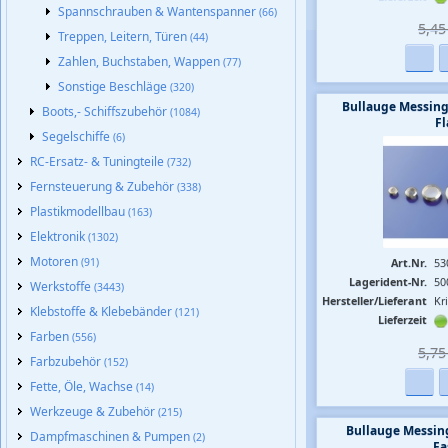
Spannschrauben & Wantenspanner
(66)
5,45 
Treppen, Leitern, Türen
(44)
Zahlen, Buchstaben, Wappen
(77)
Sonstige Beschläge
(320)
Bullauge Messin
Boots,- Schiffszubehör
(1084)
F
Segelschiffe
(6)
RC-Ersatz- & Tuningteile
(732)
Fernsteuerung & Zubehör
(338)
Plastikmodellbau
(163)
Elektronik
(1302)
Motoren
(91)
Art.Nr.
53
Lagerident-Nr.
50
Werkstoffe
(3443)
Hersteller/Lieferant
Kr
Klebstoffe & Klebebänder
(121)
Lieferzeit
Farben
(556)
5,75 
Farbzubehör
(152)
Fette, Öle, Wachse
(14)
Werkzeuge & Zubehör
(215)
Bullauge Messin
Dampfmaschinen & Pumpen
(2)
Fa