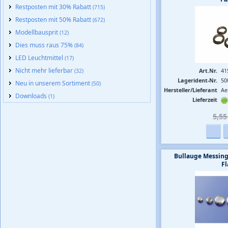
Restposten mit 30% Rabatt
(715)
Restposten mit 50% Rabatt
(672)
Modellbausprit
(12)
Dies muss raus 75%
(84)
LED Leuchtmittel
(17)
Nicht mehr lieferbar
Art.Nr.
41
(32)
Lagerident-Nr.
50
Neu in unserem Sortiment
(50)
Hersteller/Lieferant
Ae
Downloads
(1)
Lieferzeit
5,55 
Bullauge Messin
F