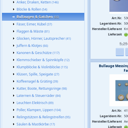
Anker, Draken, Ketten
(146)
Blöcke & Rollen
(54)
Bullaugen & Gatchen
(60)
Art.Nr.
53
Lagerident-Nr.
50
Fäser, Eimer, Kübel
(37)
Hersteller/Lieferant
Kr
Flaggen & Mäste
(81)
Lieferzeit
Glocken, Hörner, Lautsprecher
(41)
5,25 
Juffern & Klotjes
(66)
Kanonen & Geschütze
(117)
Klemmschieber & Spinnköpfe
(12)
Bullauge Messin
Klumpblöcke & Violinblöcke
(115)
Fa
Klüsen, Spille, Speigate
(27)
Koffeenagel & Gräting
(39)
Kutter, Boote, Rettungsringe
(98)
Laternen & Steuerräder
(84)
Leuchten Elektrisch
(89)
Poller, Klampen, Lippen
(104)
Art.Nr.
41
Lagerident-Nr.
50
Relingstützen & Relingstreifen
(95)
Hersteller/Lieferant
Ae
Säulen & Mastkörbe
(17)
Lieferzeit