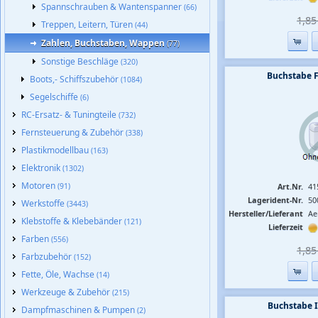
Spannschrauben & Wantenspanner
(66)
1,85 
Treppen, Leitern, Türen
(44)
Zahlen, Buchstaben, Wappen
(77)
Sonstige Beschläge
(320)
Buchstabe 
Boots,- Schiffszubehör
(1084)
Segelschiffe
(6)
RC-Ersatz- & Tuningteile
(732)
Fernsteuerung & Zubehör
(338)
Plastikmodellbau
(163)
Elektronik
(1302)
Motoren
(91)
Art.Nr.
41
Lagerident-Nr.
50
Werkstoffe
(3443)
Hersteller/Lieferant
Ae
Klebstoffe & Klebebänder
(121)
Lieferzeit
Farben
(556)
1,85 
Farbzubehör
(152)
Fette, Öle, Wachse
(14)
Werkzeuge & Zubehör
(215)
Buchstabe 
Dampfmaschinen & Pumpen
(2)