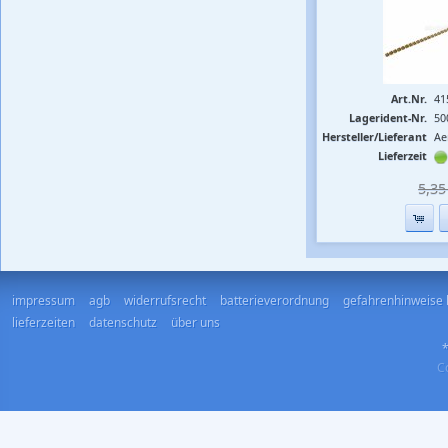
Art.Nr.
41
Lagerident-Nr.
50
Hersteller/Lieferant
Ae
Lieferzeit
5,35 
impressum
agb
widerrufsrecht
batterieverordnung
gefahrenhinweise 
lieferzeiten
datenschutz
über uns
*
Co