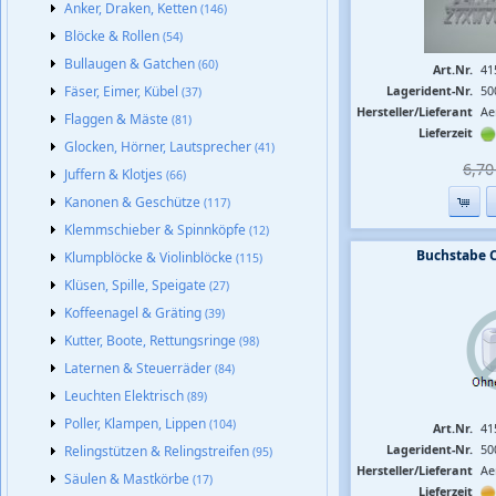
Anker, Draken, Ketten
(146)
Blöcke & Rollen
(54)
Bullaugen & Gatchen
(60)
Art.Nr.
41
Fäser, Eimer, Kübel
Lagerident-Nr.
50
(37)
Hersteller/Lieferant
Ae
Flaggen & Mäste
(81)
Lieferzeit
Glocken, Hörner, Lautsprecher
(41)
6,70 
Juffern & Klotjes
(66)
Kanonen & Geschütze
(117)
Klemmschieber & Spinnköpfe
(12)
Buchstabe 
Klumpblöcke & Violinblöcke
(115)
Klüsen, Spille, Speigate
(27)
Koffeenagel & Gräting
(39)
Kutter, Boote, Rettungsringe
(98)
Laternen & Steuerräder
(84)
Leuchten Elektrisch
(89)
Poller, Klampen, Lippen
(104)
Art.Nr.
41
Lagerident-Nr.
50
Relingstützen & Relingstreifen
(95)
Hersteller/Lieferant
Ae
Säulen & Mastkörbe
(17)
Lieferzeit