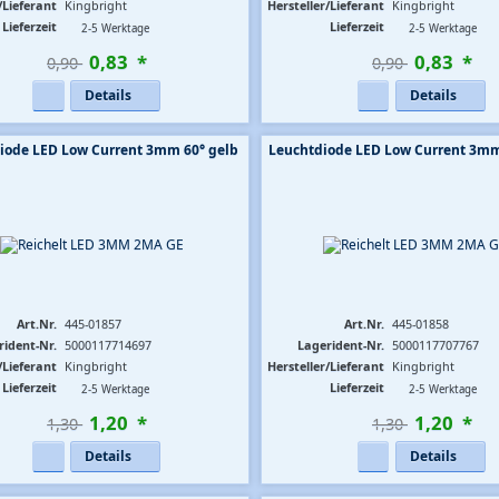
/Lieferant
Kingbright
Hersteller/Lieferant
Kingbright
Lieferzeit
Lieferzeit
2-5 Werktage
2-5 Werktage
0
,
83
*
0
,
83
*
0,90 
0,90 
Details
Details
iode LED Low Current 3mm 60° gelb
Leuchtdiode LED Low Current 3mm
Art.Nr.
445-01857
Art.Nr.
445-01858
rident-Nr.
5000117714697
Lagerident-Nr.
5000117707767
/Lieferant
Kingbright
Hersteller/Lieferant
Kingbright
Lieferzeit
Lieferzeit
2-5 Werktage
2-5 Werktage
1
,
20
*
1
,
20
*
1,30 
1,30 
Details
Details