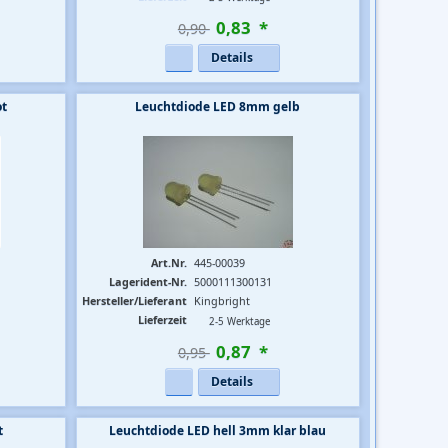
0
,
83
*
0,90 
Details
ot
Leuchtdiode LED 8mm gelb
Art.Nr.
445-00039
Lagerident-Nr.
5000111300131
Hersteller/Lieferant
Kingbright
Lieferzeit
2-5 Werktage
0
,
87
*
0,95 
Details
t
Leuchtdiode LED hell 3mm klar blau