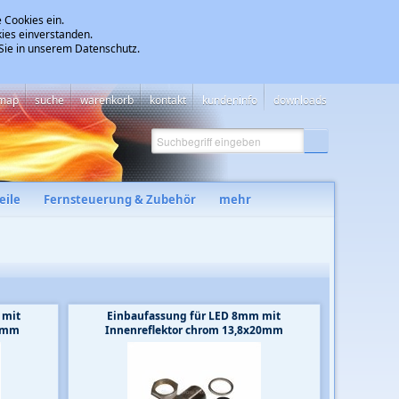
 Cookies ein.
ies einverstanden.
 Sie in unserem Datenschutz.
emap
suche
warenkorb
kontakt
kundeninfo
downloads
eile
Fernsteuerung & Zubehör
mehr
 mit
Einbaufassung für LED 8mm mit
20mm
Innenreflektor chrom 13,8x20mm