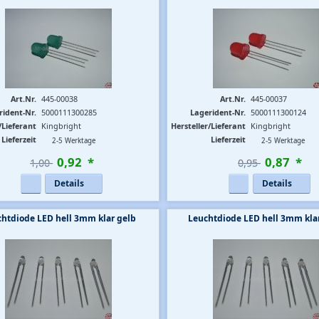
Art.Nr.
445-00038
Art.Nr.
445-00037
rident-Nr.
5000111300285
Lagerident-Nr.
5000111300124
/Lieferant
Kingbright
Hersteller/Lieferant
Kingbright
Lieferzeit
Lieferzeit
2-5 Werktage
2-5 Werktage
0
,
92
*
0
,
87
*
1,00 
0,95 
Details
Details
htdiode LED hell 3mm klar gelb
Leuchtdiode LED hell 3mm kla