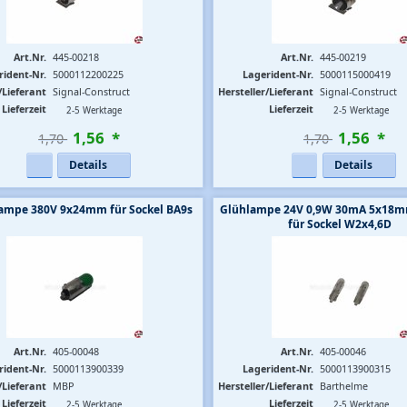
Art.Nr.
445-00218
Art.Nr.
445-00219
rident-Nr.
5000112200225
Lagerident-Nr.
5000115000419
/Lieferant
Signal-Construct
Hersteller/Lieferant
Signal-Construct
Lieferzeit
Lieferzeit
2-5 Werktage
2-5 Werktage
1
,
56
*
1
,
56
*
1,70 
1,70 
Details
Details
ampe 380V 9x24mm für Sockel BA9s
Glühlampe 24V 0,9W 30mA 5x18m
für Sockel W2x4,6D
Art.Nr.
405-00048
Art.Nr.
405-00046
rident-Nr.
5000113900339
Lagerident-Nr.
5000113900315
/Lieferant
MBP
Hersteller/Lieferant
Barthelme
Lieferzeit
Lieferzeit
2-5 Werktage
2-5 Werktage