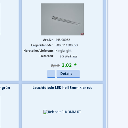
Art.Nr.
445-00032
Lagerident-Nr.
5000111300353
Hersteller/Lieferant
Kingbright
Lieferzeit
2-5 Werktage
2
,
02
*
2,20 
Details
r grün
Leuchtdiode LED hell 3mm klar rot