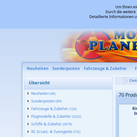
Um Ihnen ein
Durch die weitere
Detaillierte Informationen 
Neuheiten
Sonderposten
Fahrzeuge & Zubehör
Elek
Übersicht
Neuheiten
(46)
70 Prod
Sonderposten
(89)
Ei
Fahrzeuge & Zubehör
(120)
I
Flugmodelle & Zubehör
(2032)
Schiffe & Zubehör
(2879)
RC-Ersatz- & Tuningteile
(732)