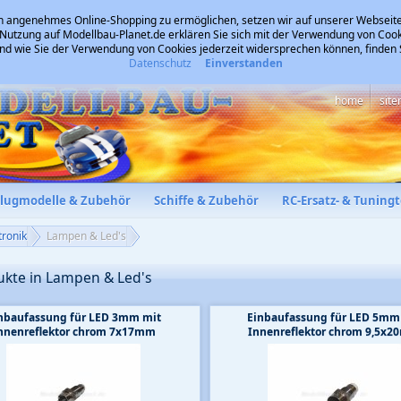
 angenehmes Online-Shopping zu ermöglichen, setzen wir auf unserer Webseite
 Nutzung auf Modellbau-Planet.de erklären Sie sich mit der Verwendung von Cook
und wie Sie der Verwendung von Cookies jederzeit widersprechen können, finden
Datenschutz
Einverstanden
home
sit
Flugmodelle & Zubehör
Schiffe & Zubehör
RC-Ersatz- & Tuningt
tronik
Lampen & Led's
ukte in Lampen & Led's
nbaufassung für LED 3mm mit
Einbaufassung für LED 5mm
nnenreflektor chrom 7x17mm
Innenreflektor chrom 9,5x