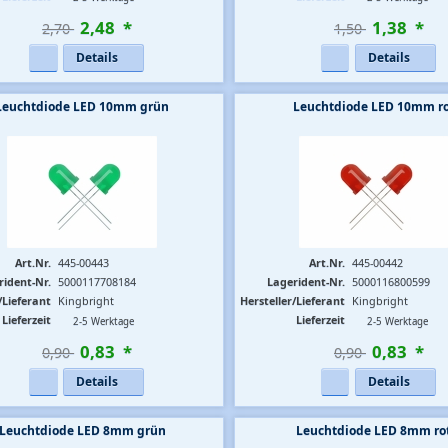
2
,
48
*
1
,
38
*
2,70 
1,50 
Details
Details
Leuchtdiode LED 10mm grün
Leuchtdiode LED 10mm r
Art.Nr.
445-00443
Art.Nr.
445-00442
rident-Nr.
5000117708184
Lagerident-Nr.
5000116800599
/Lieferant
Kingbright
Hersteller/Lieferant
Kingbright
Lieferzeit
Lieferzeit
2-5 Werktage
2-5 Werktage
0
,
83
*
0
,
83
*
0,90 
0,90 
Details
Details
Leuchtdiode LED 8mm grün
Leuchtdiode LED 8mm ro