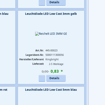
Details
m blau
Leuchtdiode LED Low Cost 3mm gelb
Art.Nr.
445-00023
Lagerident-Nr.
5000111300056
Hersteller/Lieferant
Kingbright
Lieferzeit
2-5 Werktage
0
,
83
*
0,90 
Details
m rot
Leuchtdiode LED Low Cost 5mm blau