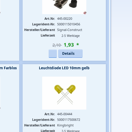
Art.Nr.
445-00220
Lagerident-Nr.
5000115010456
Hersteller/Lieferant
Signal-Construct
Lieferzeit
2-5 Werktage
1
,
93
*
2,10 
Details
m Farblos
Leuchtdiode LED 10mm gelb
Art.Nr.
445-00444
Lagerident-Nr.
5000117500672
Hersteller/Lieferant
Kingbright
Lieferzeit
2-5 Werktage