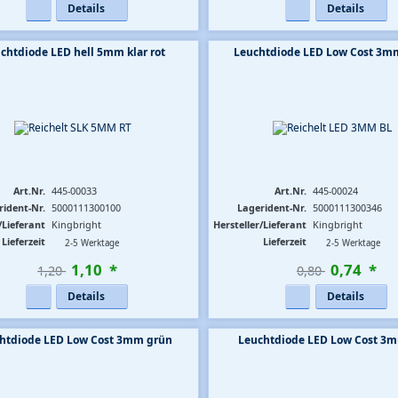
Details
Details
chtdiode LED hell 5mm klar rot
Leuchtdiode LED Low Cost 3m
Art.Nr.
445-00033
Art.Nr.
445-00024
rident-Nr.
5000111300100
Lagerident-Nr.
5000111300346
/Lieferant
Kingbright
Hersteller/Lieferant
Kingbright
Lieferzeit
Lieferzeit
2-5 Werktage
2-5 Werktage
1
,
10
*
0
,
74
*
1,20 
0,80 
Details
Details
htdiode LED Low Cost 3mm grün
Leuchtdiode LED Low Cost 3m