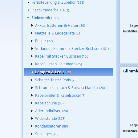
Fernsteuerung & Zubehör
(338)
Plastikmodellbau
(163)
Elektronik
(1302)
Akkus, Batterien & Halter
Lage
(80)
Hersteller
Netzteile & Ladegeräte
(21)
Regler
(27)
Verbinder, Klemmen, Stecker, Buchsen
(181)
Kabel mit Stecker, Buchsen
(165)
Kabel, Litzen, Leitungen
(35)
Glimml
Lampen & Led's
(70)
Schalter, Taster, Potis
(26)
Schrumpfschlauch & Spiralschlauch
(128)
Kabelbinder & Kabelsockel
(7)
Kabelschuhe
(60)
Aderendhülsen
(24)
Widerstände
(373)
Lage
Kondensatoren
(89)
Hersteller
Sonstiges
(16)