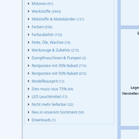
Motoren
(91)
Werkstoffe
(3443)
Klebstoffe & Klebebänder
(121)
Farben
(556)
Farbzubehör
(152)
Fette, Öle, Wachse
(14)
Werkzeuge & Zubehör
(215)
Dampfmaschinen & Pumpen
(2)
Restposten mit 30% Rabatt
(715)
Restposten mit 50% Rabatt
(672)
Modellbausprit
(12)
Lage
Dies muss raus 75%
(84)
Hersteller
LED Leuchtmittel
(17)
Nicht mehr lieferbar
(32)
Neu in unserem Sortiment
(50)
Downloads
(1)