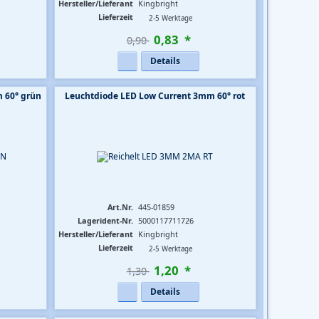
Hersteller/Lieferant
Kingbright
Lieferzeit
2-5 Werktage
0
,
83
*
0,90 
Details
 60° grün
Leuchtdiode LED Low Current 3mm 60° rot
Art.Nr.
445-01859
Lagerident-Nr.
5000117711726
Hersteller/Lieferant
Kingbright
Lieferzeit
2-5 Werktage
1
,
20
*
1,30 
Details