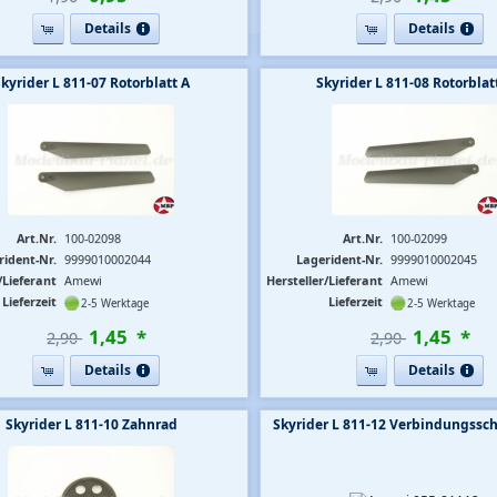
Details
Details
kyrider L 811-07 Rotorblatt A
Skyrider L 811-08 Rotorblat
Art.Nr.
100-02098
Art.Nr.
100-02099
rident-Nr.
9999010002044
Lagerident-Nr.
9999010002045
/Lieferant
Amewi
Hersteller/Lieferant
Amewi
Lieferzeit
Lieferzeit
2-5 Werktage
2-5 Werktage
1
,
45
*
1
,
45
*
2,90 
2,90 
Details
Details
Skyrider L 811-10 Zahnrad
Skyrider L 811-12 Verbindungssch