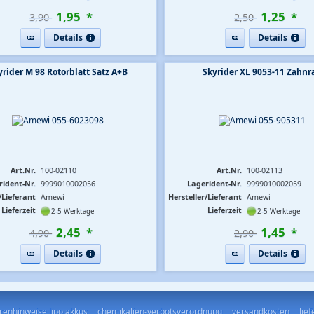
1
,
95
*
1
,
25
*
3,90 
2,50 
Details
Details
yrider M 98 Rotorblatt Satz A+B
Skyrider XL 9053-11 Zahnr
Art.Nr.
100-02110
Art.Nr.
100-02113
rident-Nr.
9999010002056
Lagerident-Nr.
9999010002059
/Lieferant
Amewi
Hersteller/Lieferant
Amewi
Lieferzeit
Lieferzeit
2-5 Werktage
2-5 Werktage
2
,
45
*
1
,
45
*
4,90 
2,90 
Details
Details
renhinweise lipo akkus
chemikalien-verbotsverordnung
versandkosten
lie