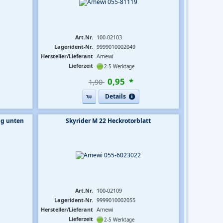
Art.Nr.
100-02103
Lagerident-Nr.
9999010002049
Hersteller/Lieferant
Amewi
Lieferzeit
2-5 Werktage
0
,
95
*
1,90 
Details
ng unten
Skyrider M 22 Heckrotorblatt
Art.Nr.
100-02109
Lagerident-Nr.
9999010002055
Hersteller/Lieferant
Amewi
Lieferzeit
2-5 Werktage