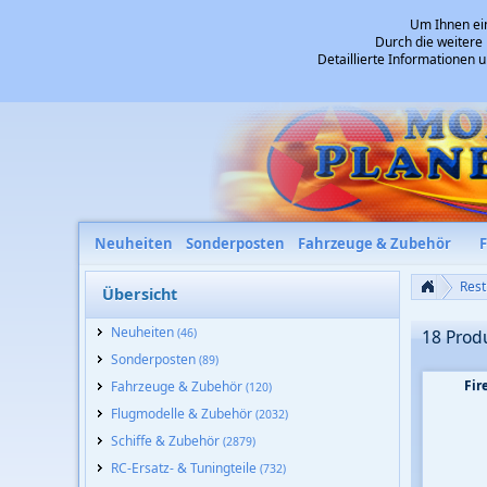
Um Ihnen ein
Durch die weitere
Detaillierte Informationen 
Neuheiten
Sonderposten
Fahrzeuge & Zubehör
Rest
Übersicht
Neuheiten
(46)
18 Prod
Sonderposten
(89)
Fir
Fahrzeuge & Zubehör
(120)
Flugmodelle & Zubehör
(2032)
Schiffe & Zubehör
(2879)
RC-Ersatz- & Tuningteile
(732)