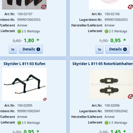
Art.Nr.
100-02107
Art.Nr.
100-02106
rident-Nr.
9999010002053
Lagerident-Nr.
9999010002052
/Lieferant
Amewi
Hersteller/Lieferant
Amewi
Lieferzeit
Lieferzeit
2-5 Werktage
2-5 Werktage
1
,
80
*
0
,
95
*
3,60 
1,90 
Details
Details
Skyrider L 811-03 Kufen
Skyrider L 811-05 Rotorblatthalte
Art.Nr.
100-02095
Art.Nr.
100-02096
rident-Nr.
9999010002041
Lagerident-Nr.
9999010002042
/Lieferant
Amewi
Hersteller/Lieferant
Amewi
Lieferzeit
Lieferzeit
2-5 Werktage
2-5 Werktage
0
,
95
*
1
,
45
*
1,90 
2,90 