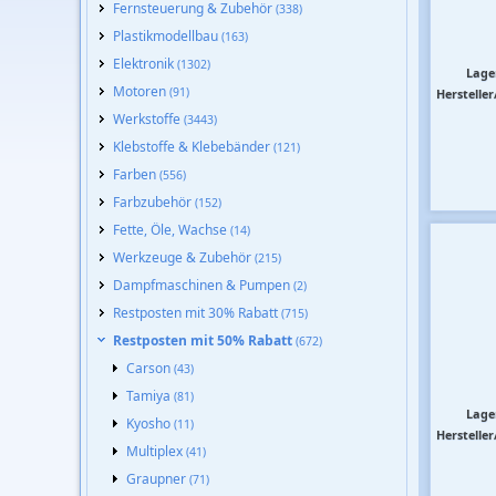
Fernsteuerung & Zubehör
(338)
Plastikmodellbau
(163)
Elektronik
(1302)
Lage
Motoren
(91)
Hersteller
Werkstoffe
(3443)
Klebstoffe & Klebebänder
(121)
Farben
(556)
Farbzubehör
(152)
Fette, Öle, Wachse
(14)
Werkzeuge & Zubehör
(215)
Dampfmaschinen & Pumpen
(2)
Restposten mit 30% Rabatt
(715)
Restposten mit 50% Rabatt
(672)
Carson
(43)
Tamiya
(81)
Lage
Kyosho
(11)
Hersteller
Multiplex
(41)
Graupner
(71)