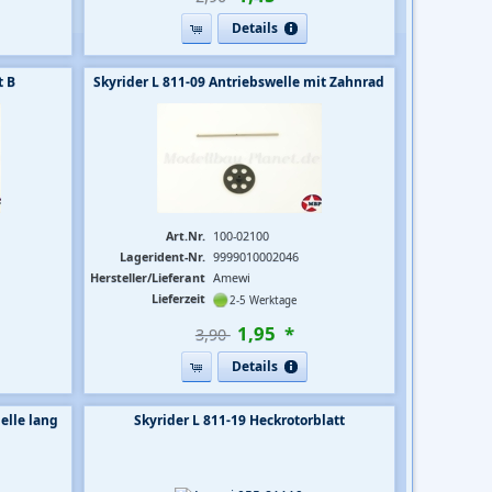
Details
t B
Skyrider L 811-09 Antriebswelle mit Zahnrad
Art.Nr.
100-02100
Lagerident-Nr.
9999010002046
Hersteller/Lieferant
Amewi
Lieferzeit
2-5 Werktage
1
,
95
*
3,90 
Details
elle lang
Skyrider L 811-19 Heckrotorblatt