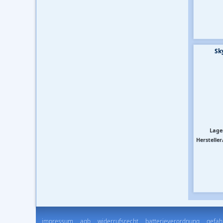
Sk
Lage
Hersteller
impressum
agb
widerrufsrecht
batterieverordnung
gefah