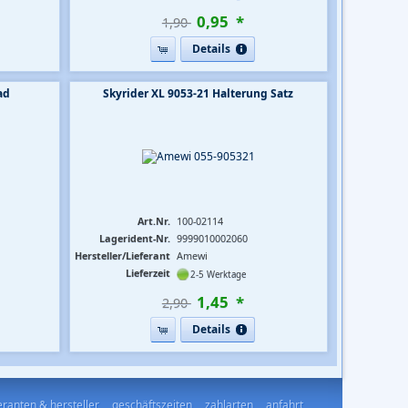
0
,
95
*
1,90 
Details
ad
Skyrider XL 9053-21 Halterung Satz
Art.Nr.
100-02114
Lagerident-Nr.
9999010002060
Hersteller/Lieferant
Amewi
Lieferzeit
2-5 Werktage
1
,
45
*
2,90 
Details
feranten & hersteller
geschäftszeiten
zahlarten
anfahrt