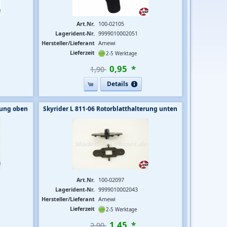
Art.Nr.
100-02105
Lagerident-Nr.
9999010002051
Hersteller/Lieferant
Amewi
Lieferzeit
2-5 Werktage
0
,
95
*
1,90 
Details
rung oben
Skyrider L 811-06 Rotorblatthalterung unten
Art.Nr.
100-02097
Lagerident-Nr.
9999010002043
Hersteller/Lieferant
Amewi
Lieferzeit
2-5 Werktage
1
,
45
*
2,90 