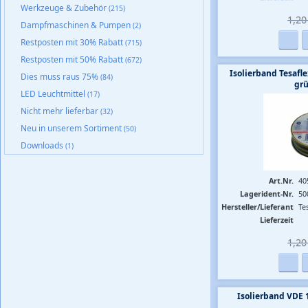
Werkzeuge & Zubehör
(215)
1,20 
Dampfmaschinen & Pumpen
(2)
Restposten mit 30% Rabatt
(715)
Restposten mit 50% Rabatt
(672)
Isolierband Tesa
Dies muss raus 75%
(84)
grü
LED Leuchtmittel
(17)
Nicht mehr lieferbar
(32)
Neu in unserem Sortiment
(50)
Downloads
(1)
Art.Nr.
40
Lagerident-Nr.
50
Hersteller/Lieferant
Te
Lieferzeit
1,20 
Isolierband VDE