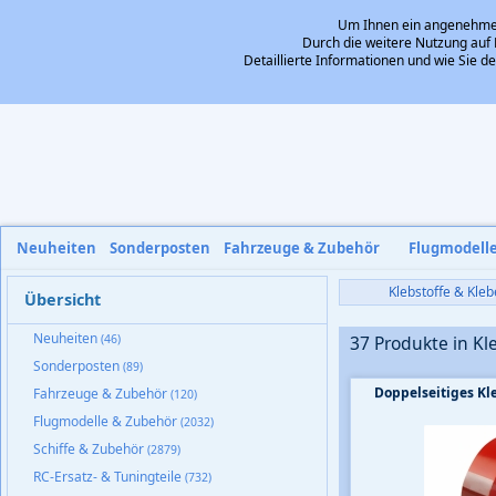
Um Ihnen ein angenehmes 
Durch die weitere Nutzung auf 
Detaillierte Informationen und wie Sie 
Neuheiten
Sonderposten
Fahrzeuge & Zubehör
Flugmodell
Klebstoffe & Kle
Übersicht
Neuheiten
(46)
37 Produkte in K
Sonderposten
(89)
Doppelseitiges K
Fahrzeuge & Zubehör
(120)
Flugmodelle & Zubehör
(2032)
Schiffe & Zubehör
(2879)
RC-Ersatz- & Tuningteile
(732)