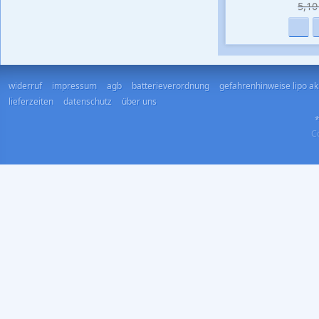
5,10 
widerruf
impressum
agb
batterieverordnung
gefahrenhinweise lipo a
lieferzeiten
datenschutz
über uns
*
Co