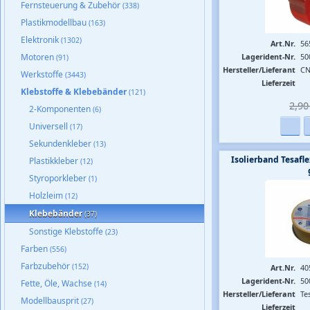
Fernsteuerung & Zubehör
(338)
Plastikmodellbau
(163)
Elektronik
(1302)
Art.Nr.
56
Motoren
Lagerident-Nr.
50
(91)
Hersteller/Lieferant
CN
Werkstoffe
(3443)
Lieferzeit
Klebstoffe & Klebebänder
(121)
2,90 
2-Komponenten
(6)
Universell
(17)
Sekundenkleber
(13)
Isolierband Tesa
Plastikkleber
(12)
Styroporkleber
(1)
Holzleim
(12)
Klebebänder
(37)
Sonstige Klebstoffe
(23)
Farben
(556)
Farbzubehör
(152)
Art.Nr.
40
Lagerident-Nr.
50
Fette, Öle, Wachse
(14)
Hersteller/Lieferant
Te
Modellbausprit
(27)
Lieferzeit