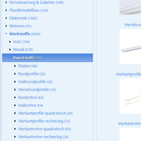
Fernsteuerung & Zubehör
(338)
Plastikmodellbau
(163)
Elektronik
(1302)
Viertelru
Motoren
(91)
Werkstoffe
(3443)
Holz
(704)
Metall
(578)
Kunststoff
(684)
Platten
(98)
Rundprofile
Vierkantprofi
(29)
Halbrundprofile
(20)
Viertelrundprofile
(16)
Rundrohre
(63)
Halbrohre
(54)
Vierkantprofile quadratisch
(20)
Vierkantprofile rechteckig
(72)
Vierkantrohr
Vierkantrohre quadratisch
(50)
Vierkantrohre rechteckig
(24)