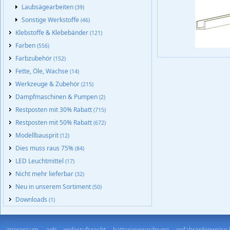
Laubsägearbeiten
(39)
Sonstige Werkstoffe
(46)
Klebstoffe & Klebebänder
(121)
Farben
(556)
Farbzubehör
(152)
Fette, Öle, Wachse
(14)
Werkzeuge & Zubehör
(215)
Dampfmaschinen & Pumpen
(2)
Restposten mit 30% Rabatt
(715)
Restposten mit 50% Rabatt
(672)
Modellbausprit
(12)
Dies muss raus 75%
(84)
LED Leuchtmittel
(17)
Nicht mehr lieferbar
(32)
Neu in unserem Sortiment
(50)
Downloads
(1)
impressum
agb
widerrufsrecht
batterieverordnung
gefahrenhinweise 