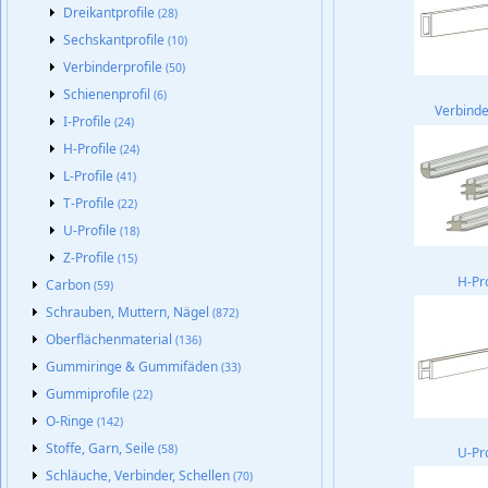
Dreikantprofile
(28)
Sechskantprofile
(10)
Verbinderprofile
(50)
Schienenprofil
(6)
Verbinde
I-Profile
(24)
H-Profile
(24)
L-Profile
(41)
T-Profile
(22)
U-Profile
(18)
Z-Profile
(15)
H-Pr
Carbon
(59)
Schrauben, Muttern, Nägel
(872)
Oberflächenmaterial
(136)
Gummiringe & Gummifäden
(33)
Gummiprofile
(22)
O-Ringe
(142)
Stoffe, Garn, Seile
(58)
U-Pr
Schläuche, Verbinder, Schellen
(70)