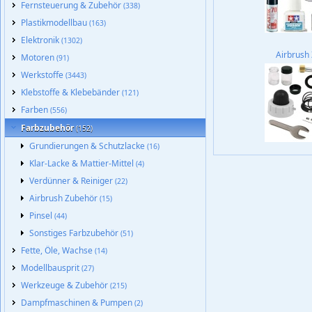
Fernsteuerung & Zubehör
(338)
Plastikmodellbau
(163)
Elektronik
(1302)
Airbrush
Motoren
(91)
Werkstoffe
(3443)
Klebstoffe & Klebebänder
(121)
Farben
(556)
Farbzubehör
(152)
Grundierungen & Schutzlacke
(16)
Klar-Lacke & Mattier-Mittel
(4)
Verdünner & Reiniger
(22)
Airbrush Zubehör
(15)
Pinsel
(44)
Sonstiges Farbzubehör
(51)
Fette, Öle, Wachse
(14)
Modellbausprit
(27)
Werkzeuge & Zubehör
(215)
Dampfmaschinen & Pumpen
(2)