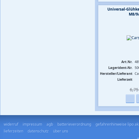
Universal-Glühk
M8/9
Art.Nr.
48
Lagerident-Nr.
50
Hersteller/Lieferant
Ca
Lieferzeit
6,75 
widerruf
impressum
agb
batterieverordnung
gefahrenhinweise lipo a
lieferzeiten
datenschutz
über uns