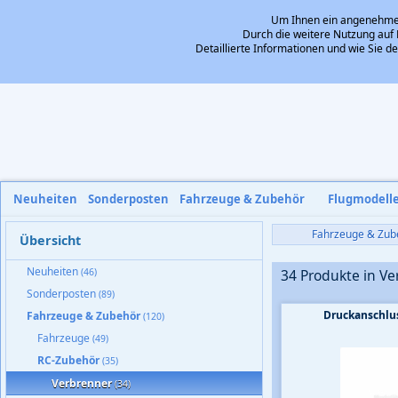
Um Ihnen ein angenehmes 
Durch die weitere Nutzung auf 
Detaillierte Informationen und wie Sie 
Neuheiten
Sonderposten
Fahrzeuge & Zubehör
Flugmodell
Fahrzeuge & Zub
Übersicht
Neuheiten
(46)
34 Produkte in V
Sonderposten
(89)
Druckanschlu
Fahrzeuge & Zubehör
(120)
Fahrzeuge
(49)
RC-Zubehör
(35)
Verbrenner
(34)