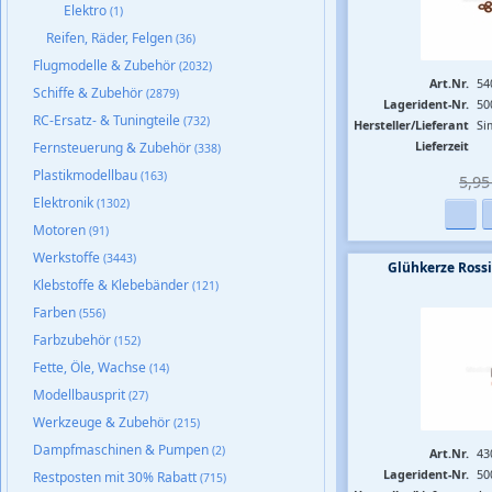
Elektro
(1)
Reifen, Räder, Felgen
(36)
Flugmodelle & Zubehör
(2032)
Art.Nr.
54
Schiffe & Zubehör
(2879)
Lagerident-Nr.
50
RC-Ersatz- & Tuningteile
(732)
Hersteller/Lieferant
Si
Lieferzeit
Fernsteuerung & Zubehör
(338)
Plastikmodellbau
(163)
5,95 
Elektronik
(1302)
Motoren
(91)
Werkstoffe
(3443)
Glühkerze Rossi
Klebstoffe & Klebebänder
(121)
Farben
(556)
Farbzubehör
(152)
Fette, Öle, Wachse
(14)
Modellbausprit
(27)
Werkzeuge & Zubehör
(215)
Dampfmaschinen & Pumpen
(2)
Art.Nr.
43
Lagerident-Nr.
50
Restposten mit 30% Rabatt
(715)