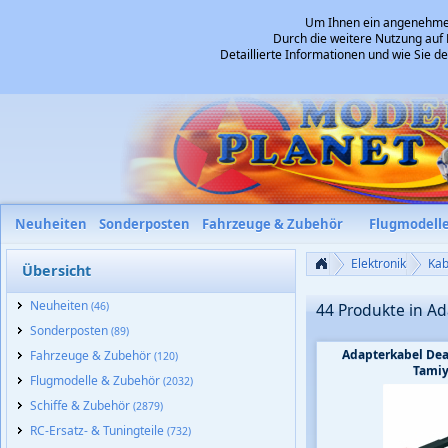
Um Ihnen ein angenehmes 
Durch die weitere Nutzung auf 
Detaillierte Informationen und wie Sie 
Neuheiten
Sonderposten
Fahrzeuge & Zubehör
Flugmodell
Elektronik
Kab
Übersicht
Neuheiten
(46)
44 Produkte in A
Sonderposten
(89)
Adapterkabel Dea
Fahrzeuge & Zubehör
(120)
Tamiy
Flugmodelle & Zubehör
(2032)
Schiffe & Zubehör
(2879)
RC-Ersatz- & Tuningteile
(732)