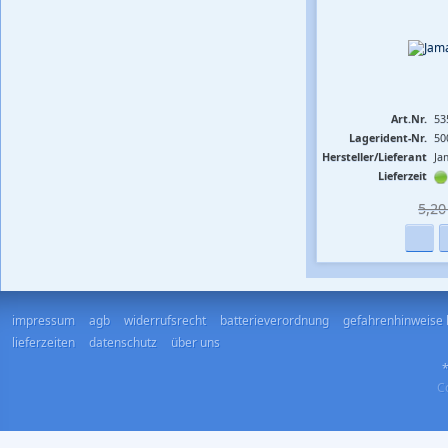
Art.Nr.
53
Lagerident-Nr.
50
Hersteller/Lieferant
Ja
Lieferzeit
5,20 
impressum
agb
widerrufsrecht
batterieverordnung
gefahrenhinweise 
lieferzeiten
datenschutz
über uns
*
Co