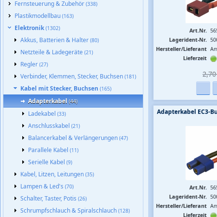
Fernsteuerung & Zubehör
(338)
Plastikmodellbau
(163)
Elektronik
(1302)
Art.Nr.
56
Akkus, Batterien & Halter
Lagerident-Nr.
50
(80)
Hersteller/Lieferant
Am
Netzteile & Ladegeräte
(21)
Lieferzeit
Regler
(27)
2,70 
Verbinder, Klemmen, Stecker, Buchsen
(181)
Kabel mit Stecker, Buchsen
(165)
Adapterkabel
(44)
Adapterkabel EC3-B
Ladekabel
(33)
Anschlusskabel
(21)
Balancerkabel & Verlängerungen
(47)
Parallele Kabel
(11)
Serielle Kabel
(9)
Kabel, Litzen, Leitungen
(35)
Lampen & Led's
(70)
Art.Nr.
56
Lagerident-Nr.
50
Schalter, Taster, Potis
(26)
Hersteller/Lieferant
Am
Schrumpfschlauch & Spiralschlauch
(128)
Lieferzeit