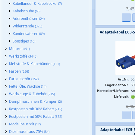
Kabelbinder & Kabelsockel
(7)
3,45 
Kabelschuhe
(60)
Aderendhülsen
(24)
Widerstände
(373)
Adapterkabel EC3-
Kondensatoren
(89)
Sonstiges
(16)
Motoren
(91)
Werkstoffe
(3443)
Klebstoffe & Klebebänder
(121)
Farben
(556)
Farbzubehör
(152)
Art.Nr.
56
Lagerident-Nr.
50
Fette, Öle, Wachse
(14)
Hersteller/Lieferant
Am
Werkzeuge & Zubehör
(215)
Lieferzeit
Dampfmaschinen & Pumpen
(2)
3,45 
Restposten mit 30% Rabatt
(715)
Restposten mit 50% Rabatt
(672)
Modellbausprit
(12)
Adapterkabel EC5-
Dies muss raus 75%
(84)