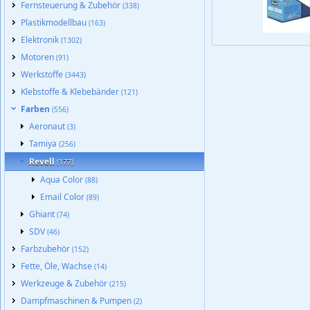
Fernsteuerung & Zubehör
(338)
Plastikmodellbau
(163)
Elektronik
(1302)
Motoren
(91)
Werkstoffe
(3443)
Klebstoffe & Klebebänder
(121)
Farben
(556)
Aeronaut
(3)
Tamiya
(256)
Revell
(177)
Aqua Color
(88)
Email Color
(89)
Ghiant
(74)
SDV
(46)
Farbzubehör
(152)
Fette, Öle, Wachse
(14)
Werkzeuge & Zubehör
(215)
Dampfmaschinen & Pumpen
(2)