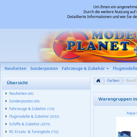
Um Ihnen ein angenehmes 
Durch die weitere Nutzung auf 
Detaillierte Informationen und wie Sie 
Neuheiten
Sonderposten
Fahrzeuge & Zubehör
Flugmodell
Farben
Revell
Übersicht
Neuheiten
(46)
Warengruppen in 
Sonderposten
(89)
Fahrzeuge & Zubehör
(120)
Aqua 
Flugmodelle & Zubehör
(2032)
Schiffe & Zubehör
(2879)
RC-Ersatz- & Tuningteile
(732)