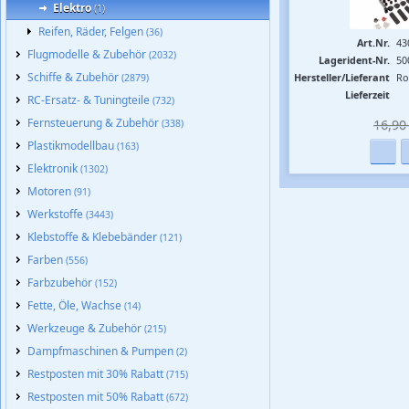
Elektro
(1)
Reifen, Räder, Felgen
(36)
Art.Nr.
43
Flugmodelle & Zubehör
(2032)
Lagerident-Nr.
50
Schiffe & Zubehör
Hersteller/Lieferant
Ro
(2879)
Lieferzeit
RC-Ersatz- & Tuningteile
(732)
Fernsteuerung & Zubehör
16,90 
(338)
Plastikmodellbau
(163)
Elektronik
(1302)
Motoren
(91)
Werkstoffe
(3443)
Klebstoffe & Klebebänder
(121)
Farben
(556)
Farbzubehör
(152)
Fette, Öle, Wachse
(14)
Werkzeuge & Zubehör
(215)
Dampfmaschinen & Pumpen
(2)
Restposten mit 30% Rabatt
(715)
Restposten mit 50% Rabatt
(672)