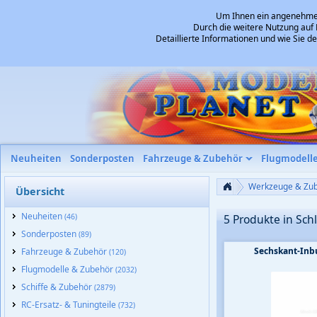
Um Ihnen ein angenehmes 
Durch die weitere Nutzung auf 
Detaillierte Informationen und wie Sie 
Neuheiten
Sonderposten
Fahrzeuge & Zubehör
Flugmodell
Werkzeuge & Zu
Übersicht
Neuheiten
(46)
5 Produkte in Sch
Sonderposten
(89)
Sechskant-Inb
Fahrzeuge & Zubehör
(120)
Flugmodelle & Zubehör
(2032)
Schiffe & Zubehör
(2879)
RC-Ersatz- & Tuningteile
(732)