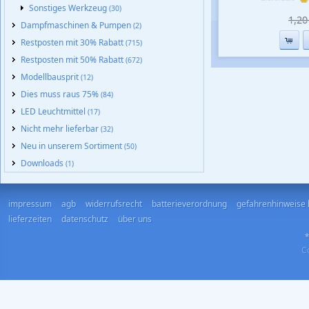
Sonstiges Werkzeug
(30)
1,20 
Dampfmaschinen & Pumpen
(2)
Restposten mit 30% Rabatt
(715)
Restposten mit 50% Rabatt
(672)
Modellbausprit
(12)
Dies muss raus 75%
(84)
LED Leuchtmittel
(17)
Nicht mehr lieferbar
(32)
Neu in unserem Sortiment
(50)
Downloads
(1)
impressum
agb
widerrufsrecht
batterieverordnung
gefahrenhinweise 
lieferzeiten
datenschutz
über uns
*
Co