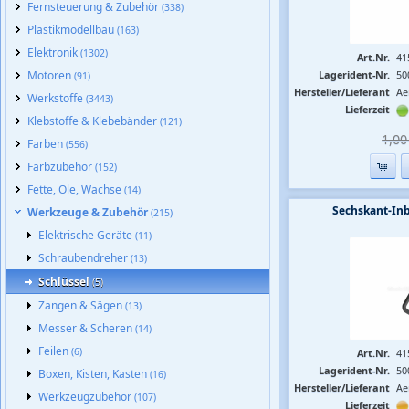
Fernsteuerung & Zubehör
(338)
Plastikmodellbau
(163)
Elektronik
(1302)
Art.Nr.
41
Motoren
Lagerident-Nr.
50
(91)
Hersteller/Lieferant
Ae
Werkstoffe
(3443)
Lieferzeit
Klebstoffe & Klebebänder
(121)
1,00 
Farben
(556)
Farbzubehör
(152)
Fette, Öle, Wachse
(14)
Sechskant-In
Werkzeuge & Zubehör
(215)
Elektrische Geräte
(11)
Schraubendreher
(13)
Schlüssel
(5)
Zangen & Sägen
(13)
Messer & Scheren
(14)
Feilen
(6)
Art.Nr.
41
Lagerident-Nr.
50
Boxen, Kisten, Kasten
(16)
Hersteller/Lieferant
Ae
Werkzeugzubehör
(107)
Lieferzeit