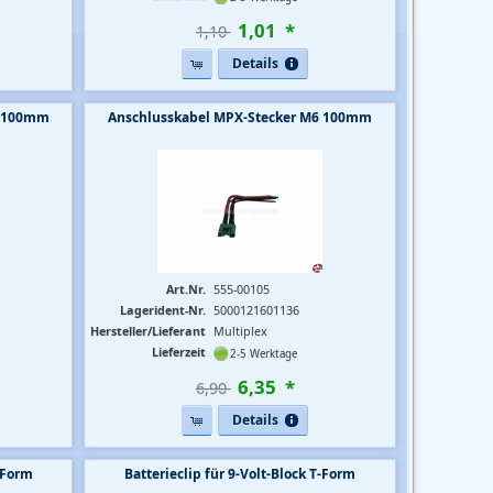
1
,
01
*
1,10 
Details
6 100mm
Anschlusskabel MPX-Stecker M6 100mm
Art.Nr.
555-00105
Lagerident-Nr.
5000121601136
Hersteller/Lieferant
Multiplex
Lieferzeit
2-5 Werktage
6
,
35
*
6,90 
Details
I-Form
Batterieclip für 9-Volt-Block T-Form