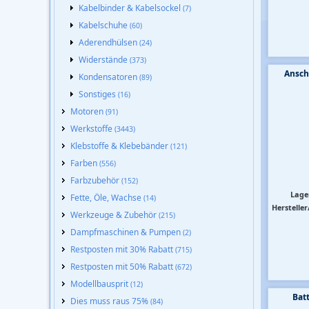
Kabelbinder & Kabelsockel
(7)
Kabelschuhe
(60)
Aderendhülsen
(24)
Widerstände
(373)
Ansch
Kondensatoren
(89)
Sonstiges
(16)
Motoren
(91)
Werkstoffe
(3443)
Klebstoffe & Klebebänder
(121)
Farben
(556)
Farbzubehör
(152)
Lage
Fette, Öle, Wachse
(14)
Hersteller
Werkzeuge & Zubehör
(215)
Dampfmaschinen & Pumpen
(2)
Restposten mit 30% Rabatt
(715)
Restposten mit 50% Rabatt
(672)
Modellbausprit
(12)
Batt
Dies muss raus 75%
(84)