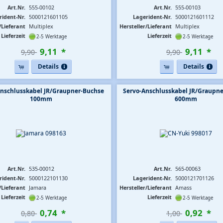
Art.Nr.
555-00102
Art.Nr.
555-00103
rident-Nr.
5000121601105
Lagerident-Nr.
5000121601112
/Lieferant
Multiplex
Hersteller/Lieferant
Multiplex
Lieferzeit
Lieferzeit
2-5 Werktage
2-5 Werktage
9
,
11
*
9
,
11
*
9,90 
9,90 
Details
Details
Anschlusskabel JR/Graupner-Buchse
Servo-Anschlusskabel JR/Graupn
100mm
600mm
Art.Nr.
535-00012
Art.Nr.
565-00063
rident-Nr.
5000122101130
Lagerident-Nr.
5000121701126
/Lieferant
Jamara
Hersteller/Lieferant
Amass
Lieferzeit
Lieferzeit
2-5 Werktage
2-5 Werktage
0
,
74
*
0
,
92
*
0,80 
1,00 