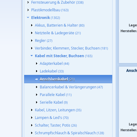
Fernsteuerung & Zubehör
(338)
Plastikmodellbau
(163)
Elektronik
(1302)
Akkus, Batterien & Halter
Lage
(80)
Hersteller
Netzteile & Ladegeräte
(21)
Regler
(27)
Verbinder, Klemmen, Stecker, Buchsen
(181)
Kabel mit Stecker, Buchsen
(165)
Adapterkabel
(44)
Ansch
Ladekabel
(33)
Anschlusskabel
(21)
Balancerkabel & Verlängerungen
(47)
Parallele Kabel
(11)
Serielle Kabel
(9)
Kabel, Litzen, Leitungen
(35)
Lampen & Led's
(70)
Lage
Schalter, Taster, Potis
(26)
Hersteller
Schrumpfschlauch & Spiralschlauch
(128)