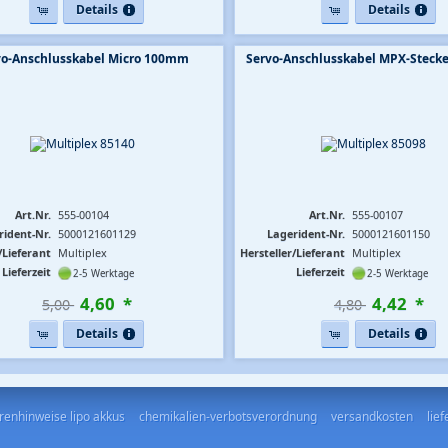
Details
Details
vo-Anschlusskabel Micro 100mm
Servo-Anschlusskabel MPX-Stec
Art.Nr.
555-00104
Art.Nr.
555-00107
rident-Nr.
5000121601129
Lagerident-Nr.
5000121601150
/Lieferant
Multiplex
Hersteller/Lieferant
Multiplex
Lieferzeit
Lieferzeit
2-5 Werktage
2-5 Werktage
4
,
60
*
4
,
42
*
5,00 
4,80 
Details
Details
renhinweise lipo akkus
chemikalien-verbotsverordnung
versandkosten
lie