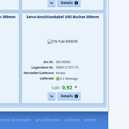
Details
ker 300mm
Servo-Anschlusskabel UNI-Buchse 300mm
Art.Nr.
565-00062
Lagerident-Nr.
5000121701119
Hersteller/Lieferant
Amass
Lieferzeit
2-5 Werktage
0
,
92
*
1,00 
Details
feranten & hersteller
geschäftszeiten
zahlarten
anfahrt