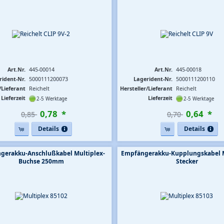
Art.Nr.
445-00014
Art.Nr.
445-00018
rident-Nr.
5000111200073
Lagerident-Nr.
5000111200110
/Lieferant
Reichelt
Hersteller/Lieferant
Reichelt
Lieferzeit
Lieferzeit
2-5 Werktage
2-5 Werktage
0
,
78
*
0
,
64
*
0,85 
0,70 
Details
Details
gerakku-Anschlußkabel Multiplex-
Empfängerakku-Kupplungskabel M
Buchse 250mm
Stecker