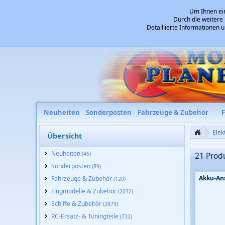
Um Ihnen ein
Durch die weitere
Detaillierte Informationen 
Neuheiten
Sonderposten
Fahrzeuge & Zubehör
Elek
Übersicht
Neuheiten
(46)
21 Prod
Sonderposten
(89)
Akku-An
Fahrzeuge & Zubehör
(120)
Flugmodelle & Zubehör
(2032)
Schiffe & Zubehör
(2879)
RC-Ersatz- & Tuningteile
(732)