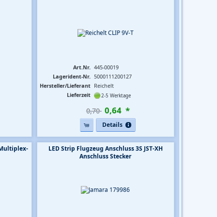
Art.Nr.
445-00019
Lagerident-Nr.
5000111200127
Hersteller/Lieferant
Reichelt
Lieferzeit
2-5 Werktage
0
,
64
*
0,70 
Details
ultiplex-
LED Strip Flugzeug Anschluss 3S JST-XH
Anschluss Stecker