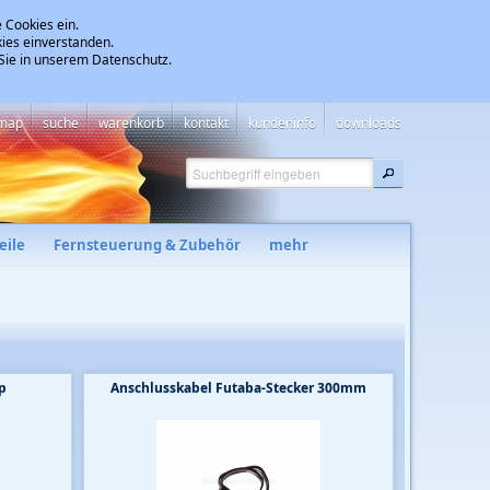
 Cookies ein.
ies einverstanden.
 Sie in unserem Datenschutz.
emap
suche
warenkorb
kontakt
kundeninfo
downloads
eile
Fernsteuerung & Zubehör
mehr
p
Anschlusskabel Futaba-Stecker 300mm