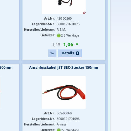
Art.Nr.
420-00360
Lagerident-Nr.
5000121601075
Hersteller/Lieferant
R.E.M.
Lieferzeit
2-5 Werktage
1
,
06
*
1,15 
Details
e 300mm
Anschlusskabel JST BEC-Stecker 150mm
Art.Nr.
565-00060
Lagerident-Nr.
5000121701096
Hersteller/Lieferant
Amass
Lieferzeit
2-5 Werktage