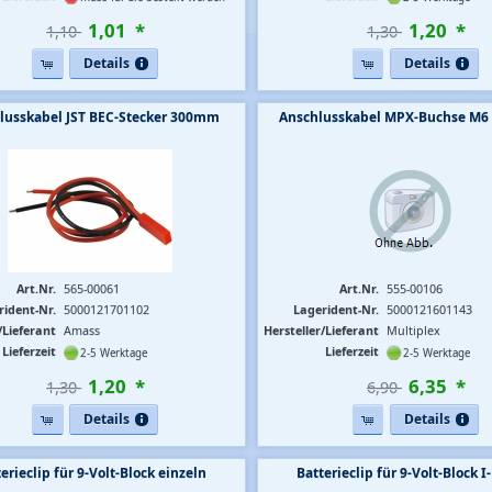
1
,
01
*
1
,
20
*
1,10 
1,30 
Details
Details
lusskabel JST BEC-Stecker 300mm
Anschlusskabel MPX-Buchse M
Art.Nr.
565-00061
Art.Nr.
555-00106
rident-Nr.
5000121701102
Lagerident-Nr.
5000121601143
/Lieferant
Amass
Hersteller/Lieferant
Multiplex
Lieferzeit
Lieferzeit
2-5 Werktage
2-5 Werktage
1
,
20
*
6
,
35
*
1,30 
6,90 
Details
Details
erieclip für 9-Volt-Block einzeln
Batterieclip für 9-Volt-Block 