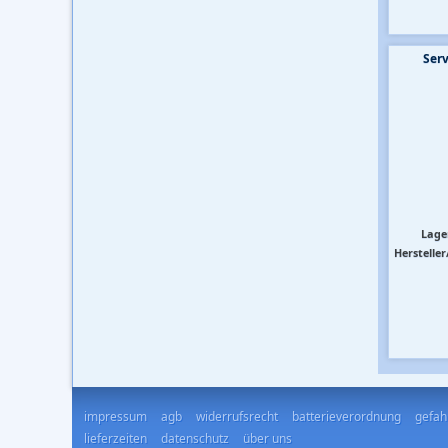
Ser
Lage
Hersteller
impressum
agb
widerrufsrecht
batterieverordnung
gefah
lieferzeiten
datenschutz
über uns