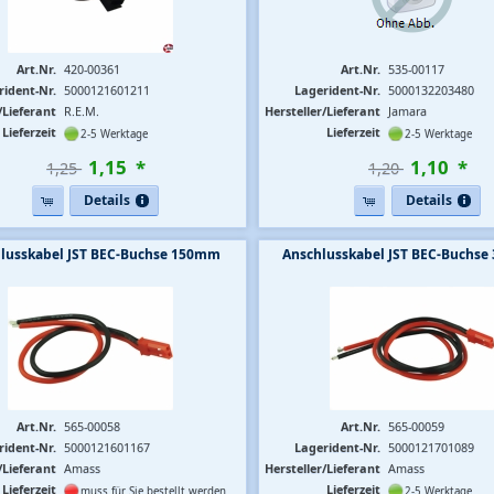
Art.Nr.
420-00361
Art.Nr.
535-00117
rident-Nr.
5000121601211
Lagerident-Nr.
5000132203480
/Lieferant
R.E.M.
Hersteller/Lieferant
Jamara
Lieferzeit
Lieferzeit
2-5 Werktage
2-5 Werktage
1
,
15
*
1
,
10
*
1,25 
1,20 
Details
Details
lusskabel JST BEC-Buchse 150mm
Anschlusskabel JST BEC-Buchs
Art.Nr.
565-00058
Art.Nr.
565-00059
rident-Nr.
5000121601167
Lagerident-Nr.
5000121701089
/Lieferant
Amass
Hersteller/Lieferant
Amass
Lieferzeit
Lieferzeit
muss für Sie bestellt werden
2-5 Werktage