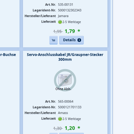
Art.Nr.
535-00131
Lagerident-Nr.
5000132302343
Hersteller/Lieferant
Jamara
Lieferzeit
2-5 Werktage
1
,
79
*
1,95 
Details
er-Buchse
Servo-Anschlusskabel JR/Graupner-Stecker
300mm
Art.Nr.
565-00064
Lagerident-Nr.
5000121701133
Hersteller/Lieferant
Amass
Lieferzeit
2-5 Werktage
1
,
20
*
1,30 