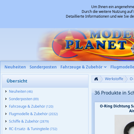
Um Ihnen ein angenehmes 
Durch die weitere Nutzung auf 
Detaillierte Informationen und wie Sie 
Neuheiten
Sonderposten
Fahrzeuge & Zubehör
Flugmodell
Werkstoffe
O-
Übersicht
Neuheiten
(46)
36 Produkte in S
Sonderposten
(89)
O-Ring Dichtung 5
Fahrzeuge & Zubehör
(120)
Ai
Flugmodelle & Zubehör
(2032)
Schiffe & Zubehör
(2879)
RC-Ersatz- & Tuningteile
(732)