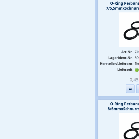
O-Ring Perbuna
7/5,5mmxSchnurr
Art.Nr.
74
Lagerident-Nr.
50
Hersteller/Lieferant
Te
Lieferzeit
0,45 
O-Ring Perbuna
8/6mmxSchnurrs