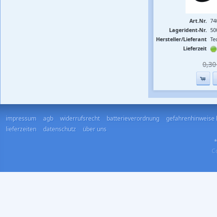
Art.Nr.
74
Lagerident-Nr.
50
Hersteller/Lieferant
Te
Lieferzeit
0,30 
impressum
agb
widerrufsrecht
batterieverordnung
gefahrenhinweise 
lieferzeiten
datenschutz
über uns
*
Co