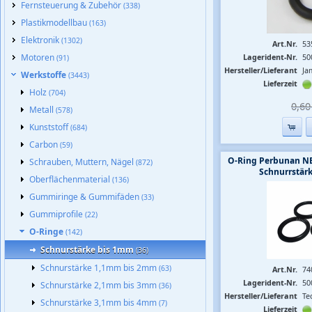
Fernsteuerung & Zubehör
(338)
Plastikmodellbau
(163)
Elektronik
(1302)
Art.Nr.
53
Motoren
Lagerident-Nr.
50
(91)
Hersteller/Lieferant
Ja
Werkstoffe
(3443)
Lieferzeit
Holz
(704)
0,60 
Metall
(578)
Kunststoff
(684)
Carbon
(59)
O-Ring Perbunan NB
Schrauben, Muttern, Nägel
(872)
Schnurrstär
Oberflächenmaterial
(136)
Gummiringe & Gummifäden
(33)
Gummiprofile
(22)
O-Ringe
(142)
Schnurstärke bis 1mm
(36)
Schnurstärke 1,1mm bis 2mm
(63)
Art.Nr.
74
Lagerident-Nr.
50
Schnurstärke 2,1mm bis 3mm
(36)
Hersteller/Lieferant
Te
Schnurstärke 3,1mm bis 4mm
(7)
Lieferzeit