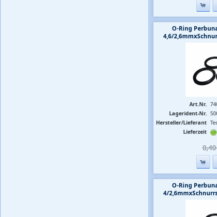
O-Ring Perbuna
4,6/2,6mmxSchnur
Art.Nr.
74
Lagerident-Nr.
50
Hersteller/Lieferant
Te
Lieferzeit
0,40 
O-Ring Perbuna
4/2,6mmxSchnurrs