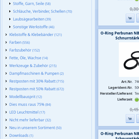
Stoffe, Garn, Seile
(58)
0,30 
Schläuche, Verbinder, Schellen
(70)
Laubsägearbeiten
(39)
Sonstige Werkstoffe
(46)
O-Ring Perbunan NB
Klebstoffe & Klebebänder
(121)
Schnurrstär
Farben
(556)
Farbzubehör
(152)
Fette, Öle, Wachse
(14)
Werkzeuge & Zubehör
(215)
Dampfmaschinen & Pumpen
(2)
Restposten mit 30% Rabatt
(715)
Art.Nr.
74
Lagerident-Nr.
50
Restposten mit 50% Rabatt
(672)
Hersteller/Lieferant
Te
Modellbausprit
(12)
Lieferzeit
Dies muss raus 75%
(84)
0,45 
LED Leuchtmittel
(17)
Nicht mehr lieferbar
(32)
Neu in unserem Sortiment
(50)
O-Ring Perbunan NB
Downloads
(1)
Schnurrstär