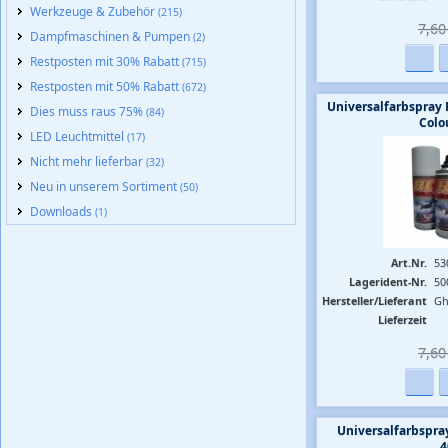
Werkzeuge & Zubehör
(215)
7,60 
Dampfmaschinen & Pumpen
(2)
Restposten mit 30% Rabatt
(715)
Restposten mit 50% Rabatt
(672)
Universalfarbspray
Dies muss raus 75%
(84)
Colo
LED Leuchtmittel
(17)
Nicht mehr lieferbar
(32)
Neu in unserem Sortiment
(50)
Downloads
(1)
Art.Nr.
53
Lagerident-Nr.
50
Hersteller/Lieferant
Gh
Lieferzeit
7,60 
Universalfarbspra
4