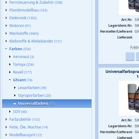
Fernsteuerung & Zubehör
(338)
Plastikmodellbau
(163)
Elektronik
(1302)
Art.Nr.
53
Motoren
Lagerident-Nr.
50
(91)
Hersteller/Lieferant
Gh
Werkstoffe
(3443)
Lieferzeit
Klebstoffe & Klebebänder
(121)
7,60 
Farben
(556)
Aeronaut
(3)
Tamiya
(256)
Universalfarbspra
Revell
(177)
1
Ghiant
(74)
Lexanfarben
(39)
Styroporfarben
(20)
Universalfarben
(15)
SDV
(46)
Farbzubehör
(152)
Art.Nr.
53
Lagerident-Nr.
50
Fette, Öle, Wachse
(14)
Hersteller/Lieferant
Gh
Modellbausprit
(12)
Lieferzeit