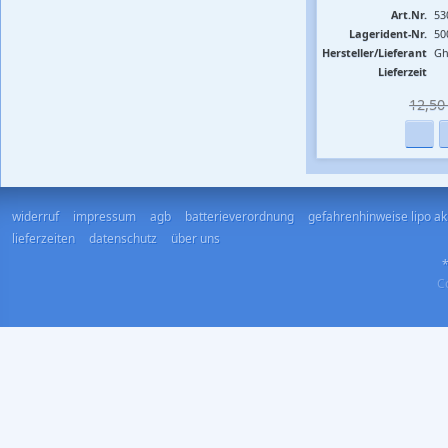
Art.Nr.
53
Lagerident-Nr.
50
Hersteller/Lieferant
Gh
Lieferzeit
12,50 
widerruf
impressum
agb
batterieverordnung
gefahrenhinweise lipo a
lieferzeiten
datenschutz
über uns
*
Co