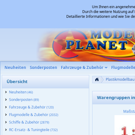
Um Ihnen ein angenehmes 
Durch die weitere Nutzung auf 
Detaillierte Informationen und wie Sie 
Neuheiten
Sonderposten
Fahrzeuge & Zubehör
Flugmodell
Plastikmodellbau
Übersicht
Neuheiten
(46)
Warengruppen in 
Sonderposten
(89)
Fahrzeuge & Zubehör
(120)
Maßst
Flugmodelle & Zubehör
(2032)
Schiffe & Zubehör
(2879)
RC-Ersatz- & Tuningteile
(732)