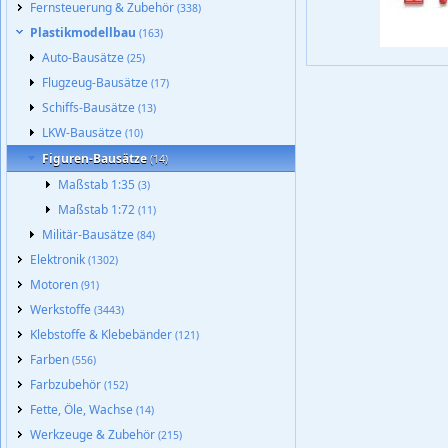
Fernsteuerung & Zubehör
(338)
Plastikmodellbau
(163)
Auto-Bausätze
(25)
Flugzeug-Bausätze
(17)
Schiffs-Bausätze
(13)
LKW-Bausätze
(10)
Figuren-Bausätze
(14)
Maßstab 1:35
(3)
Maßstab 1:72
(11)
Militär-Bausätze
(84)
Elektronik
(1302)
Motoren
(91)
Werkstoffe
(3443)
Klebstoffe & Klebebänder
(121)
Farben
(556)
Farbzubehör
(152)
Fette, Öle, Wachse
(14)
Werkzeuge & Zubehör
(215)