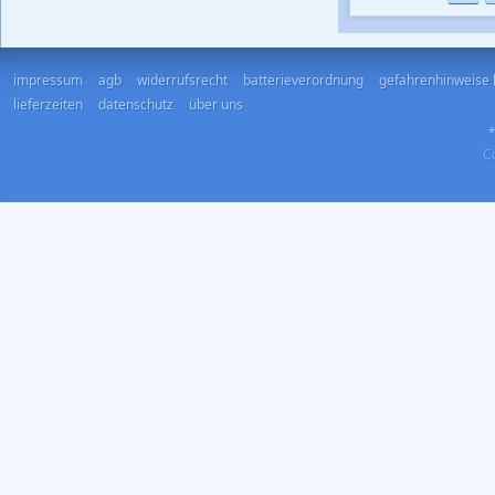
impressum
agb
widerrufsrecht
batterieverordnung
gefahrenhinweise 
lieferzeiten
datenschutz
über uns
*
Co