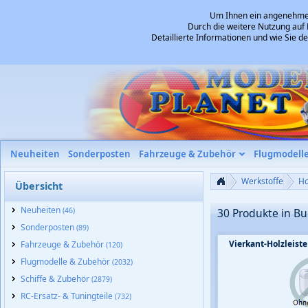
Um Ihnen ein angenehmes 
Durch die weitere Nutzung auf 
Detaillierte Informationen und wie Sie 
Neuheiten
Sonderposten
Fahrzeuge & Zubehör
Flugmodell
Werkstoffe
Ho
Übersicht
Neuheiten
(46)
30 Produkte in B
Sonderposten
(89)
Vierkant-Holzleis
Fahrzeuge & Zubehör
(120)
Flugmodelle & Zubehör
(2032)
Schiffe & Zubehör
(2879)
RC-Ersatz- & Tuningteile
(732)