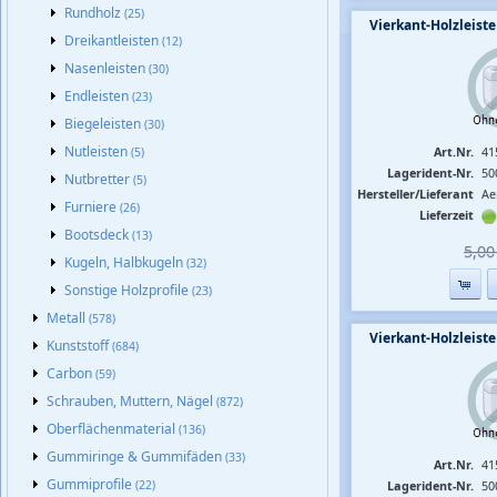
Rundholz
(25)
Vierkant-Holzleis
Dreikantleisten
(12)
Nasenleisten
(30)
Endleisten
(23)
Biegeleisten
(30)
Nutleisten
Art.Nr.
41
(5)
Lagerident-Nr.
50
Nutbretter
(5)
Hersteller/Lieferant
Ae
Furniere
(26)
Lieferzeit
Bootsdeck
(13)
5,00 
Kugeln, Halbkugeln
(32)
Sonstige Holzprofile
(23)
Metall
(578)
Vierkant-Holzleis
Kunststoff
(684)
Carbon
(59)
Schrauben, Muttern, Nägel
(872)
Oberflächenmaterial
(136)
Gummiringe & Gummifäden
(33)
Art.Nr.
41
Gummiprofile
(22)
Lagerident-Nr.
50