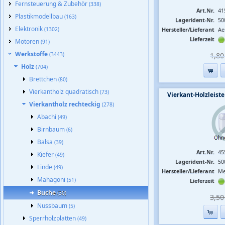
Fernsteuerung & Zubehör
(338)
Art.Nr.
41
Plastikmodellbau
(163)
Lagerident-Nr.
50
Elektronik
(1302)
Hersteller/Lieferant
Ae
Lieferzeit
Motoren
(91)
Werkstoffe
(3443)
1,80 
Holz
(704)
Brettchen
(80)
Vierkantholz quadratisch
(73)
Vierkant-Holzleis
Vierkantholz rechteckig
(278)
Abachi
(49)
Birnbaum
(6)
Balsa
(39)
Art.Nr.
45
Kiefer
(49)
Lagerident-Nr.
50
Linde
(49)
Hersteller/Lieferant
Me
Mahagoni
(51)
Lieferzeit
Buche
(30)
3,50 
Nussbaum
(5)
Sperrholzplatten
(49)