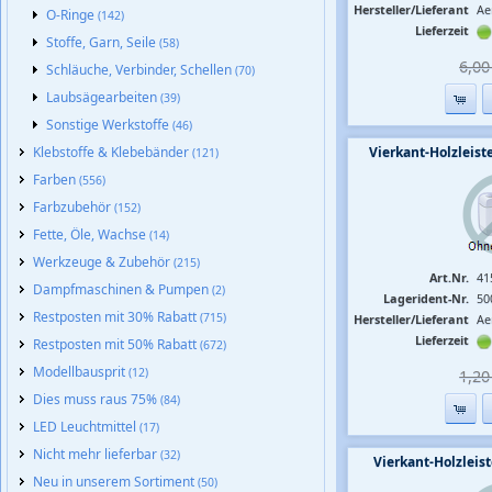
Hersteller/Lieferant
Ae
O-Ringe
(142)
Lieferzeit
Stoffe, Garn, Seile
(58)
6,00 
Schläuche, Verbinder, Schellen
(70)
Laubsägearbeiten
(39)
Sonstige Werkstoffe
(46)
Klebstoffe & Klebebänder
Vierkant-Holzlei
(121)
Farben
(556)
Farbzubehör
(152)
Fette, Öle, Wachse
(14)
Werkzeuge & Zubehör
(215)
Art.Nr.
41
Dampfmaschinen & Pumpen
(2)
Lagerident-Nr.
50
Restposten mit 30% Rabatt
(715)
Hersteller/Lieferant
Ae
Lieferzeit
Restposten mit 50% Rabatt
(672)
Modellbausprit
(12)
1,20 
Dies muss raus 75%
(84)
LED Leuchtmittel
(17)
Nicht mehr lieferbar
(32)
Vierkant-Holzlei
Neu in unserem Sortiment
(50)