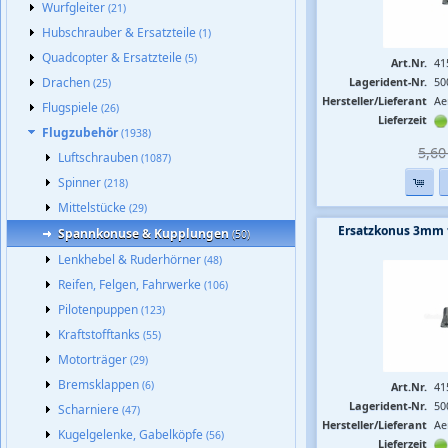
Wurfgleiter
(21)
Hubschrauber & Ersatzteile
(1)
Quadcopter & Ersatzteile
(5)
Art.Nr.
41
Drachen
Lagerident-Nr.
50
(25)
Hersteller/Lieferant
Ae
Flugspiele
(26)
Lieferzeit
Flugzubehör
(1938)
5,60 
Luftschrauben
(1087)
Spinner
(218)
Mittelstücke
(29)
Ersatzkonus 3mm 
Spannkonuse & Kupplungen
(50)
Lenkhebel & Ruderhörner
(48)
Reifen, Felgen, Fahrwerke
(106)
Pilotenpuppen
(123)
Kraftstofftanks
(55)
Motorträger
(29)
Bremsklappen
(6)
Art.Nr.
41
Lagerident-Nr.
50
Scharniere
(47)
Hersteller/Lieferant
Ae
Kugelgelenke, Gabelköpfe
(56)
Lieferzeit