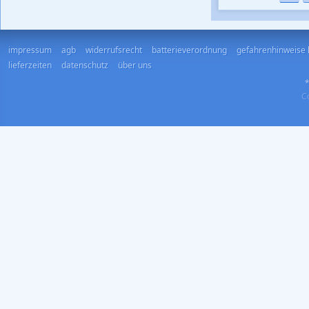
impressum
agb
widerrufsrecht
batterieverordnung
gefahrenhinweise 
lieferzeiten
datenschutz
über uns
*
Co