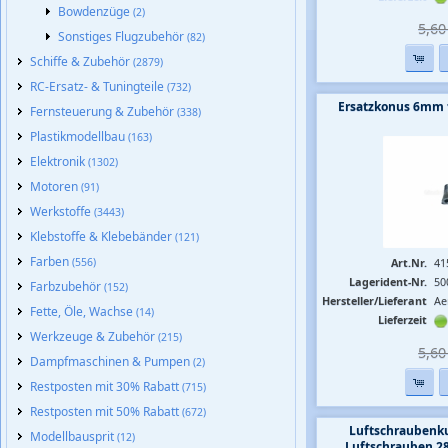
Bowdenzüge
(2)
5,60 
Sonstiges Flugzubehör
(82)
Schiffe & Zubehör
(2879)
RC-Ersatz- & Tuningteile
(732)
Ersatzkonus 6mm 
Fernsteuerung & Zubehör
(338)
Plastikmodellbau
(163)
Elektronik
(1302)
Motoren
(91)
Werkstoffe
(3443)
Klebstoffe & Klebebänder
(121)
Farben
(556)
Art.Nr.
41
Lagerident-Nr.
50
Farbzubehör
(152)
Hersteller/Lieferant
Ae
Fette, Öle, Wachse
(14)
Lieferzeit
Werkzeuge & Zubehör
(215)
5,60 
Dampfmaschinen & Pumpen
(2)
Restposten mit 30% Rabatt
(715)
Restposten mit 50% Rabatt
(672)
Luftschraubenk
Modellbausprit
(12)
Luftschrauben 