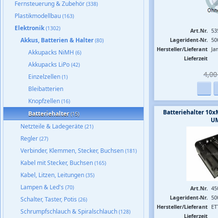
Fernsteuerung & Zubehör
(338)
Plastikmodellbau
(163)
Elektronik
(1302)
Art.Nr.
53
Akkus, Batterien & Halter
Lagerident-Nr.
50
(80)
Hersteller/Lieferant
Ja
Akkupacks NiMH
(6)
Lieferzeit
Akkupacks LiPo
(42)
4,00 
Einzelzellen
(1)
Bleibatterien
Knopfzellen
(16)
Batteriehalter 1
Batteriehalter
(15)
UM
Netzteile & Ladegeräte
(21)
Regler
(27)
Verbinder, Klemmen, Stecker, Buchsen
(181)
Kabel mit Stecker, Buchsen
(165)
Kabel, Litzen, Leitungen
(35)
Lampen & Led's
(70)
Art.Nr.
45
Lagerident-Nr.
50
Schalter, Taster, Potis
(26)
Hersteller/Lieferant
ET
Schrumpfschlauch & Spiralschlauch
(128)
Lieferzeit