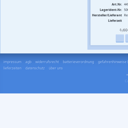
Art.Nr.
44
Lagerident-Nr.
50
Hersteller/Lieferant
Re
Lieferzeit
1,60 
impressum
agb
widerrufsrecht
batterieverordnung
gefahrenhinweise 
lieferzeiten
datenschutz
über uns
*
Co