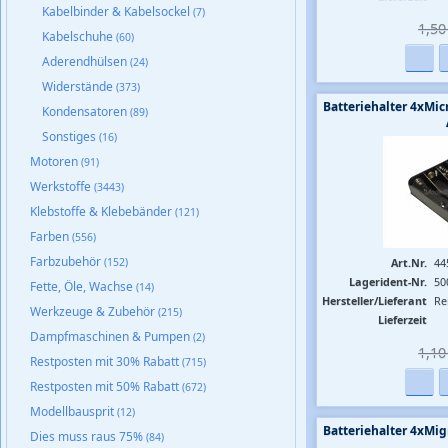
Kabelbinder & Kabelsockel
(7)
1,50 
Kabelschuhe
(60)
Aderendhülsen
(24)
Widerstände
(373)
Batteriehalter 4xMi
Kondensatoren
(89)
Sonstiges
(16)
Motoren
(91)
Werkstoffe
(3443)
Klebstoffe & Klebebänder
(121)
Farben
(556)
Farbzubehör
(152)
Art.Nr.
44
Lagerident-Nr.
50
Fette, Öle, Wachse
(14)
Hersteller/Lieferant
Re
Werkzeuge & Zubehör
(215)
Lieferzeit
Dampfmaschinen & Pumpen
(2)
1,10 
Restposten mit 30% Rabatt
(715)
Restposten mit 50% Rabatt
(672)
Modellbausprit
(12)
Batteriehalter 4xM
Dies muss raus 75%
(84)