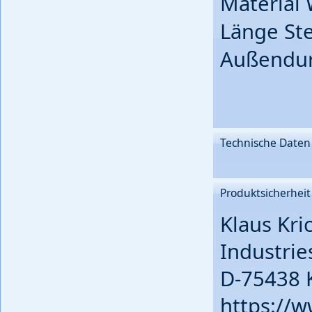
Material 
Länge St
Außendur
Technische Daten
Produktsicherheit
Klaus Kri
Industries
D-75438 K
https://w