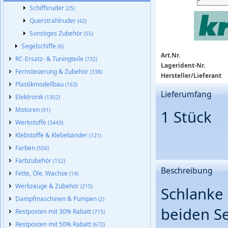
Schiffsruder
(25)
Querstrahlruder
(42)
Sonstiges Zubehör
(55)
Segelschiffe
(6)
Art.Nr.
RC-Ersatz- & Tuningteile
(732)
Lagerident-Nr.
Fernsteuerung & Zubehör
(338)
Hersteller/Lieferant
Plastikmodellbau
(163)
Lieferumfang
Elektronik
(1302)
Motoren
(91)
1 Stück
Werkstoffe
(3443)
Klebstoffe & Klebebänder
(121)
Farben
(556)
Farbzubehör
(152)
Beschreibung
Fette, Öle, Wachse
(14)
Werkzeuge & Zubehör
(215)
Schlanke 
Dampfmaschinen & Pumpen
(2)
beiden Se
Restposten mit 30% Rabatt
(715)
Restposten mit 50% Rabatt
(672)