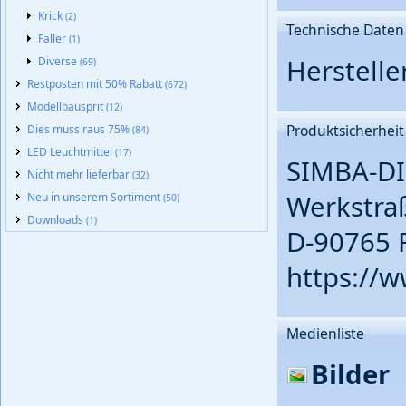
Krick
(2)
Technische Daten
Faller
(1)
Herstell
Diverse
(69)
Restposten mit 50% Rabatt
(672)
Modellbausprit
(12)
Produktsicherheit
Dies muss raus 75%
(84)
LED Leuchtmittel
(17)
SIMBA-DI
Nicht mehr lieferbar
(32)
Werkstra
Neu in unserem Sortiment
(50)
Downloads
(1)
D-90765 
https://
Medienliste
Bilder