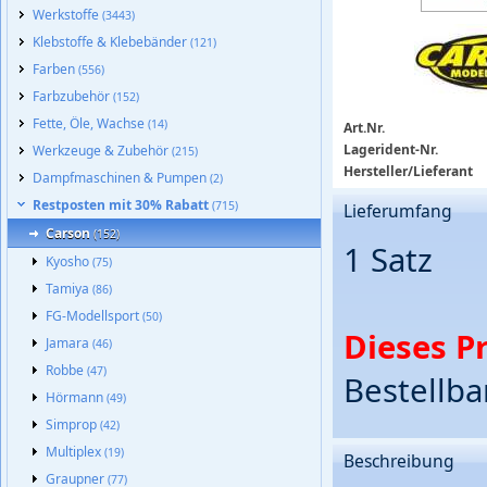
Werkstoffe
(3443)
Klebstoffe & Klebebänder
(121)
Farben
(556)
Farbzubehör
(152)
Fette, Öle, Wachse
(14)
Art.Nr.
Lagerident-Nr.
Werkzeuge & Zubehör
(215)
Hersteller/Lieferant
Dampfmaschinen & Pumpen
(2)
Restposten mit 30% Rabatt
(715)
Lieferumfang
Carson
(152)
1 Satz
Kyosho
(75)
Tamiya
(86)
FG-Modellsport
(50)
Dieses P
Jamara
(46)
Robbe
(47)
Bestellba
Hörmann
(49)
Simprop
(42)
Multiplex
(19)
Beschreibung
Graupner
(77)