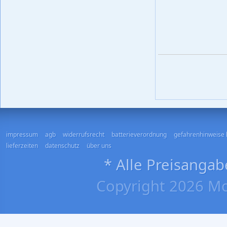
impressum
agb
widerrufsrecht
batterieverordnung
gefahrenhinweise 
lieferzeiten
datenschutz
über uns
* Alle Preisangab
Copyright 2026 Mo