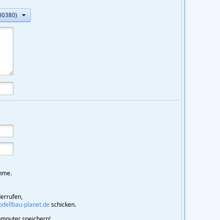
00380)
hme.
derrufen,
ellbau-planet.de
schicken.
mputer speichern!