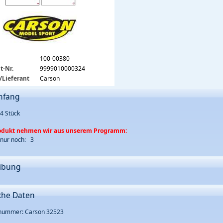
100-00380
t-Nr.
9999010000324
/Lieferant
Carson
mfang
 4 Stück
rodukt nehmen wir aus unserem Programm:
 nur noch: 3
ibung
che Daten
rnummer: Carson 32523