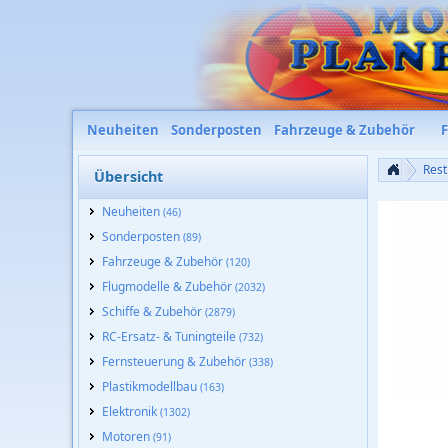
Neuheiten
Sonderposten
Fahrzeuge & Zubehör
Rest
Übersicht
Neuheiten
(46)
Sonderposten
(89)
Fahrzeuge & Zubehör
(120)
Flugmodelle & Zubehör
(2032)
Schiffe & Zubehör
(2879)
RC-Ersatz- & Tuningteile
(732)
Fernsteuerung & Zubehör
(338)
Plastikmodellbau
(163)
Elektronik
(1302)
Carson 32
Gelenkkug
Motoren
(91)