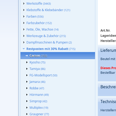
Werkstoffe
(3443)
Klebstoffe & Klebebänder
(121)
Farben
(556)
Farbzubehör
(152)
Fette, Öle, Wachse
(14)
Art.Nr.
Lageriden
Werkzeuge & Zubehör
(215)
Hersteller
Dampfmaschinen & Pumpen
(2)
Restposten mit 30% Rabatt
(715)
Lieferu
Carson
(152)
Beutel mit
Kyosho
(75)
Dieses P
Tamiya
(86)
Bestellbar
FG-Modellsport
(50)
Jamara
(46)
Beschre
Robbe
(47)
Hörmann
(49)
Technis
Simprop
(42)
Multiplex
(19)
Herstelle
Graupner
(77)