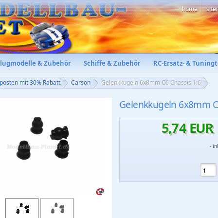
home
sit
Flugmodelle & Zubehör
Schiffe & Zubehör
RC-Ersatz- & Tuningt
posten mit 30% Rabatt
Carson
Gelenkkugeln 6x8mm C6 Chassis 1:6
Gelenkkugeln 6x8mm C6
5
,
74
EUR
- i
523
eln 6x8mm C6 Chassis 1:6