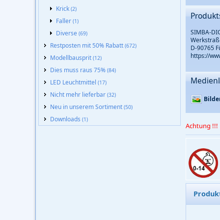
Krick
(2)
Produkt
Faller
(1)
SIMBA-DIC
Diverse
(69)
Werkstraß
Restposten mit 50% Rabatt
(672)
D-90765 F
https://w
Modellbausprit
(12)
Dies muss raus 75%
(84)
Medienl
LED Leuchtmittel
(17)
Nicht mehr lieferbar
(32)
Bilde
Neu in unserem Sortiment
(50)
Downloads
(1)
Achtung !!!
Produk