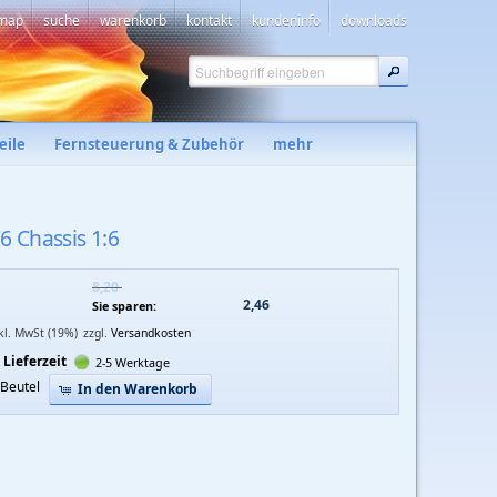
emap
suche
warenkorb
kontakt
kundeninfo
downloads
eile
Fernsteuerung & Zubehör
mehr
 Chassis 1:6
8,20 
2,46 
Sie sparen:
nkl. MwSt (19%)
zzgl.
Versandkosten
Lieferzeit
2-5 Werktage
Beutel
In den Warenkorb