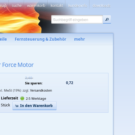
emap
suche
warenkorb
kontakt
kundeninfo
downloads
eile
Fernsteuerung & Zubehör
mehr
r Force Motor
2,40 
0,72 
Sie sparen:
nkl. MwSt (19%)
zzgl.
Versandkosten
Lieferzeit
2-5 Werktage
Stück
In den Warenkorb