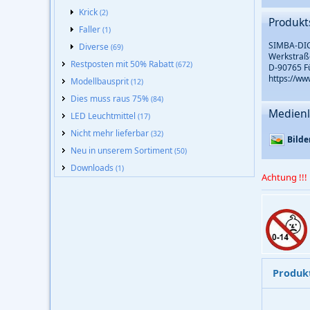
Krick
(2)
Produkt
Faller
(1)
SIMBA-DIC
Diverse
(69)
Werkstraß
Restposten mit 50% Rabatt
(672)
D-90765 F
https://w
Modellbausprit
(12)
Dies muss raus 75%
(84)
Medienl
LED Leuchtmittel
(17)
Nicht mehr lieferbar
(32)
Bilde
Neu in unserem Sortiment
(50)
Downloads
(1)
Achtung !!!
Produk