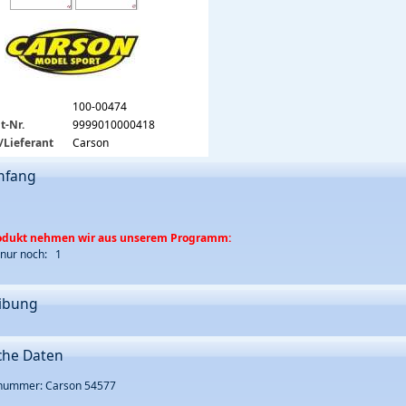
100-00474
t-Nr.
9999010000418
/Lieferant
Carson
mfang
rodukt nehmen wir aus unserem Programm:
 nur noch: 1
ibung
che Daten
rnummer: Carson 54577