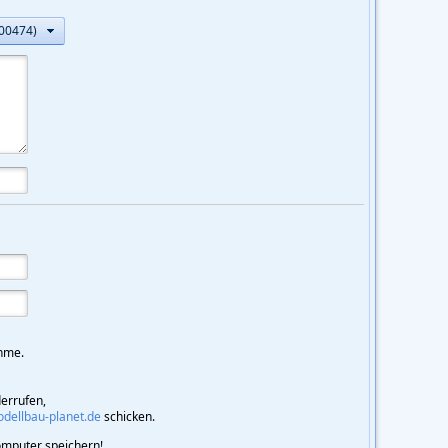
-00474)
hme.
derrufen,
ellbau-planet.de
schicken.
mputer speichern!