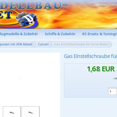
home
sit
Flugmodelle & Zubehör
Schiffe & Zubehör
RC-Ersatz- & Tuningt
posten mit 30% Rabatt
Carson
Gas Einstellschraube für Force Motor
Gas Einstellschraube fü
1
,
68
EUR
- i