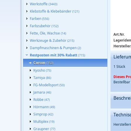
Werkstoffe
(3443)
Klebstoffe & Klebebänder
(121)
Farben
(556)
Farbzubehör
(152)
Fette, Öle, Wachse
(14)
Art.Nr.
Lageriden
Werkzeuge & Zubehör
(215)
Hersteller
Dampfmaschinen & Pumpen
(2)
Restposten mit 30% Rabatt
(715)
Lieferu
Carson
(152)
1 Stück
Kyosho
(75)
Dieses P
Tamiya
(86)
Bestellbar
FG-Modellsport
(50)
Jamara
(46)
Beschre
Robbe
(47)
Hörmann
(49)
Technis
Simprop
(42)
Multiplex
(19)
Herstelle
Graupner
(77)