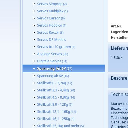
Servos Simprop
(2)
Servos Multiplex
(1)
Servos Carson
(9)
Servos Hobbico
(1)
Art.Nr.
Lageriden
Servos Rextor
(6)
Hersteller
Servos DF-Models
Servos bis 10 gramm
(7)
Lieferu
Analoge Servos
(50)
1 Stück
Digitale Servos
(31)
Spannung bis 6V
(57)
Spannung ab 6V
(16)
Beschre
Stellkraft 0 - 2,2Kg
(17)
Stellkraft 2,3 - 4,4Kg
(20)
Technis
Stellkraft 4,5 - 8,8Kg
(16)
Marke: Hit
Stellkraft 8,9 - 12Kg
(7)
Bezeichnu
Stellkraft 12,1 - 16Kg
(12)
Einsatzber
Technologie
Stellkraft 16,1 - 25Kg
(6)
Gehäuse: K
Stellkraft 25,1Kg und mehr
(5)
Getriebe: 