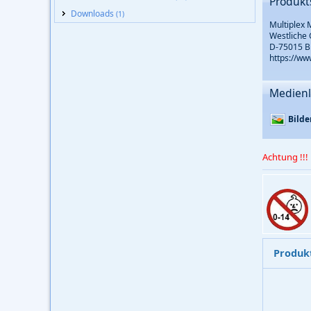
Produkt
Downloads
(1)
Multiplex
Westliche 
D-75015 B
https://ww
Medienl
Bilde
Achtung !!!
Produk