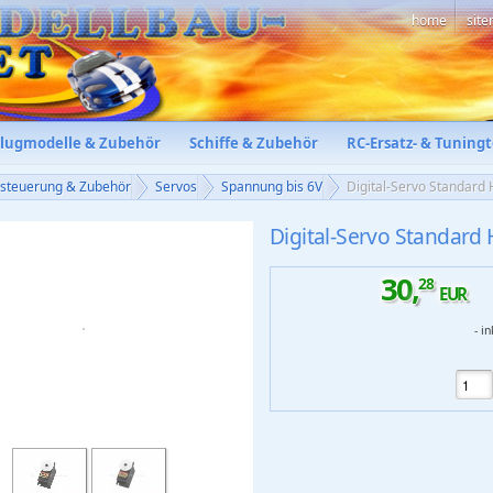
home
sit
Flugmodelle & Zubehör
Schiffe & Zubehör
RC-Ersatz- & Tuningt
nsteuerung & Zubehör
Servos
Spannung bis 6V
Digital-Servo Standar
Digital-Servo Standard
30
,
28
EUR
- i