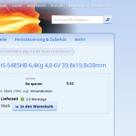
emap
suche
warenkorb
kontakt
kundeninfo
downloads
eile
Fernsteuerung & Zubehör
mehr
d HS-5485HB 6,4Kg 4,8-6V 39,8x19,8x38mm
 HS-5485HB 6,4Kg 4,8-6V 39,8x19,8x38mm
30,90 
0,62 
Sie sparen:
nkl. MwSt (19%)
zzgl.
Versandkosten
Lieferzeit
2-5 Werktage
Stück
In den Warenkorb