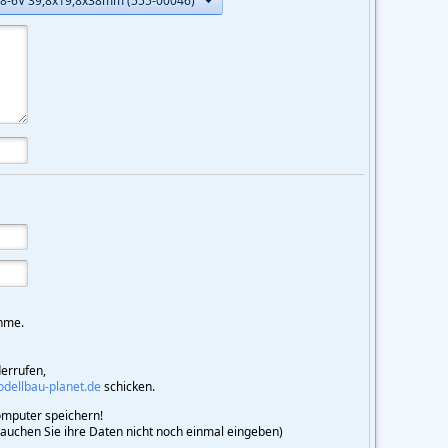
4,8-6V 39,8x19,8x38mm (555-00046)
hme.
derrufen,
ellbau-planet.de
schicken.
mputer speichern!
brauchen Sie ihre Daten nicht noch einmal eingeben)