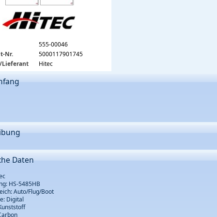
555-00046
t-Nr.
5000117901745
/Lieferant
Hitec
mfang
ibung
che Daten
ec
ng: HS-5485HB
eich: Auto/Flug/Boot
: Digital
unststoff
Carbon