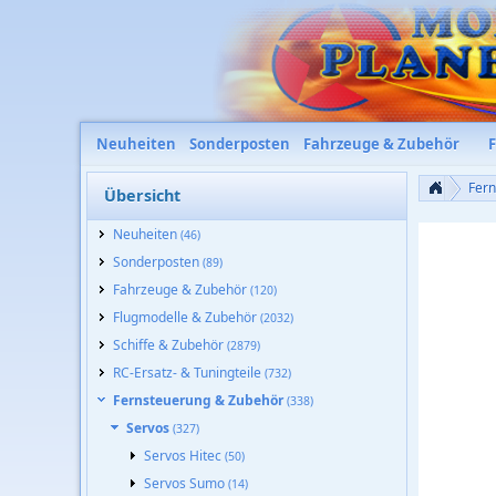
Neuheiten
Sonderposten
Fahrzeuge & Zubehör
Fer
Übersicht
Neuheiten
(46)
Sonderposten
(89)
Fahrzeuge & Zubehör
(120)
Flugmodelle & Zubehör
(2032)
Schiffe & Zubehör
(2879)
RC-Ersatz- & Tuningteile
(732)
Fernsteuerung & Zubehör
(338)
Servos
(327)
Servos Hitec
(50)
Servos Sumo
(14)