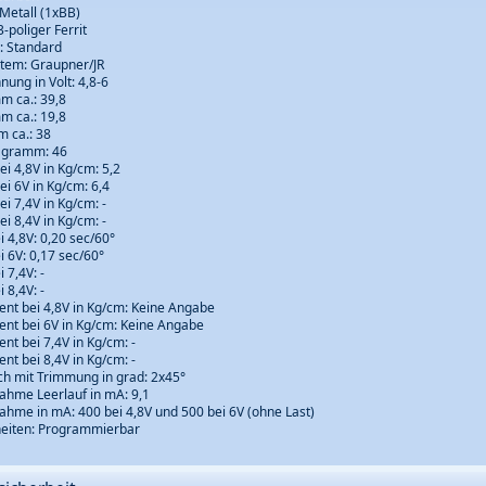
Metall (1xBB)
-poliger Ferrit
: Standard
tem: Graupner/JR
nung in Volt: 4,8-6
m ca.: 39,8
mm ca.: 19,8
 ca.: 38
n gramm: 46
bei 4,8V in Kg/cm: 5,2
bei 6V in Kg/cm: 6,4
bei 7,4V in Kg/cm: -
bei 8,4V in Kg/cm: -
ei 4,8V: 0,20 sec/60°
ei 6V: 0,17 sec/60°
i 7,4V: -
i 8,4V: -
t bei 4,8V in Kg/cm: Keine Angabe
nt bei 6V in Kg/cm: Keine Angabe
t bei 7,4V in Kg/cm: -
t bei 8,4V in Kg/cm: -
h mit Trimmung in grad: 2x45°
hme Leerlauf in mA: 9,1
hme in mA: 400 bei 4,8V und 500 bei 6V (ohne Last)
eiten: Programmierbar