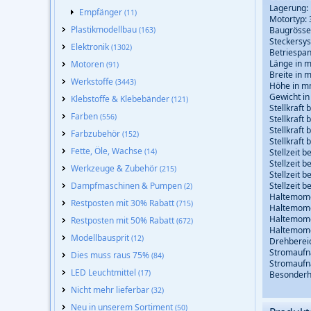
Lagerung: 
Empfänger
(11)
Motortyp: 3
Plastikmodellbau
Baugrösse
(163)
Steckersys
Elektronik
(1302)
Betriespan
Länge in m
Motoren
(91)
Breite in 
Werkstoffe
(3443)
Höhe in mm
Gewicht i
Klebstoffe & Klebebänder
(121)
Stellkraft 
Farben
(556)
Stellkraft 
Stellkraft 
Farbzubehör
(152)
Stellkraft 
Fette, Öle, Wachse
(14)
Stellzeit b
Stellzeit b
Werkzeuge & Zubehör
(215)
Stellzeit be
Dampfmaschinen & Pumpen
Stellzeit be
(2)
Haltemomen
Restposten mit 30% Rabatt
(715)
Haltemome
Haltemomen
Restposten mit 50% Rabatt
(672)
Haltemomen
Modellbausprit
(12)
Drehbereic
Stromaufna
Dies muss raus 75%
(84)
Stromaufna
LED Leuchtmittel
(17)
Besonderh
Nicht mehr lieferbar
(32)
Neu in unserem Sortiment
(50)