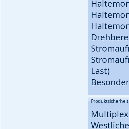
Haltemom
Haltemome
Haltemome
Drehbere
Stromauf
Stromauf
Last)
Besonderh
Produktsicherheit
Multiple
Westliche