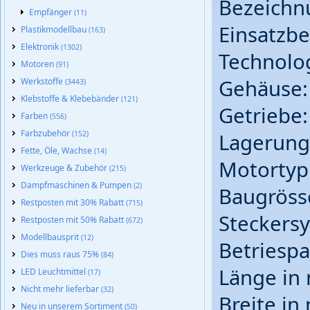
Bezeichn
Empfänger
(11)
Einsatzbe
Plastikmodellbau
(163)
Elektronik
(1302)
Technolo
Motoren
(91)
Gehäuse:
Werkstoffe
(3443)
Klebstoffe & Klebebänder
(121)
Getriebe:
Farben
(556)
Farbzubehör
(152)
Lagerung:
Fette, Öle, Wachse
(14)
Motortyp:
Werkzeuge & Zubehör
(215)
Dampfmaschinen & Pumpen
(2)
Baugröss
Restposten mit 30% Rabatt
(715)
Steckers
Restposten mit 50% Rabatt
(672)
Modellbausprit
(12)
Betriespa
Dies muss raus 75%
(84)
Länge in 
LED Leuchtmittel
(17)
Nicht mehr lieferbar
(32)
Breite in
Neu in unserem Sortiment
(50)