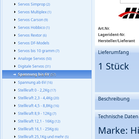
Servos Simprop
(2)
Servos Multiplex
(1)
Servos Carson
(9)
Servos Hobbico
(1)
Art.Nr.
Lagerident-Nr.
Servos Rextor
(6)
Hersteller/Lieferant
Servos DF-Models
Servos bis 10 gramm
(7)
Lieferumfang
Analoge Servos
(50)
1 Stück
Digitale Servos
(31)
Spannung bis 6V
(57)
Spannung ab 6V
(16)
Stellkraft 0 - 2,2Kg
(17)
Stellkraft 2,3 - 4,4Kg
Beschreibung
(20)
Stellkraft 4,5 - 8,8Kg
(16)
Stellkraft 8,9 - 12Kg
(7)
Technische Daten
Stellkraft 12,1 - 16Kg
(12)
Marke: Hi
Stellkraft 16,1 - 25Kg
(6)
Stellkraft 25,1Kg und mehr
(5)