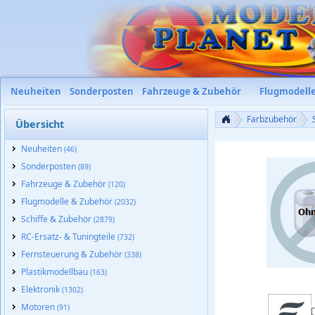
Neuheiten
Sonderposten
Fahrzeuge & Zubehör
Flugmodell
Farbzubehör
Übersicht
Neuheiten
(46)
Sonderposten
(89)
Fahrzeuge & Zubehör
(120)
Flugmodelle & Zubehör
(2032)
Schiffe & Zubehör
(2879)
RC-Ersatz- & Tuningteile
(732)
Fernsteuerung & Zubehör
(338)
Plastikmodellbau
(163)
Elektronik
(1302)
img_nopic_large
Motoren
(91)