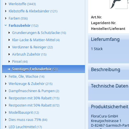
Werkstoffe
(3443)
Klebstoffe & Klebebänder
(121)
Art.Nr.
Farben
(556)
Lagerident-Nr.
Farbzubehör
(152)
Hersteller/Lieferant
Grundierungen & Schutzlacke
(16)
Lieferumfang
Klar-Lacke & Mattier-Mittel
(4)
Verdünner & Reiniger
(22)
1 Stück
Airbrush Zubehör
(15)
Pinsel
(44)
Beschreibung
Sonstiges Farbzubehör
(51)
Fette, Öle, Wachse
(14)
Werkzeuge & Zubehör
(215)
Technische Daten
Dampfmaschinen & Pumpen
(2)
Restposten mit 30% Rabatt
(715)
Restposten mit 50% Rabatt
Produktsicherheit
(672)
Modellbausprit
(12)
FloraCura GmbH
Dies muss raus 75%
(84)
Kreuzjochstrasse 1
D-82467 Garmisch-Part
LED Leuchtmittel
(17)