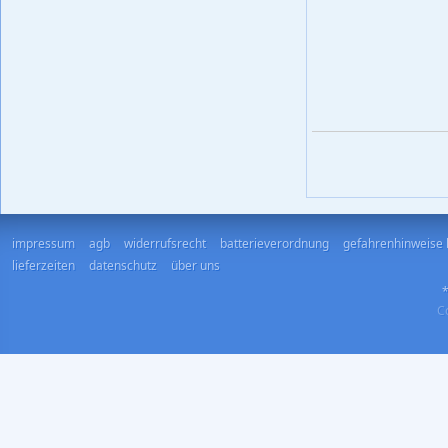
impressum
agb
widerrufsrecht
batterieverordnung
gefahrenhinweise 
lieferzeiten
datenschutz
über uns
*
Co