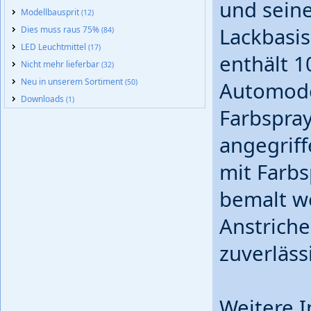
und seine
Modellbausprit
(12)
Lackbasis
Dies muss raus 75%
(84)
LED Leuchtmittel
(17)
enthält 1
Nicht mehr lieferbar
(32)
Neu in unserem Sortiment
(50)
Automode
Downloads
(1)
Farbspray
angegrif
mit Farbs
bemalt w
Anstriche
zuverläss
Weitere I