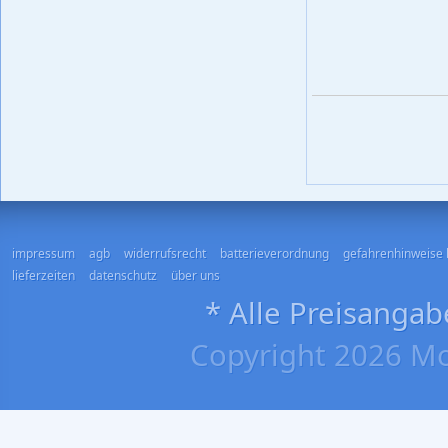
impressum
agb
widerrufsrecht
batterieverordnung
gefahrenhinweise 
lieferzeiten
datenschutz
über uns
* Alle Preisangab
Copyright 2026 Mo