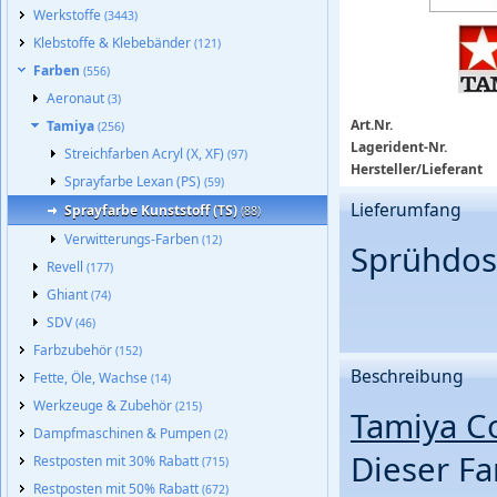
Werkstoffe
(3443)
Klebstoffe & Klebebänder
(121)
Farben
(556)
Aeronaut
(3)
Art.Nr.
Tamiya
(256)
Lagerident-Nr.
Streichfarben Acryl (X, XF)
(97)
Hersteller/Lieferant
Sprayfarbe Lexan (PS)
(59)
Lieferumfang
Sprayfarbe Kunststoff (TS)
(88)
Verwitterungs-Farben
(12)
Sprühdose
Revell
(177)
Ghiant
(74)
SDV
(46)
Farbzubehör
(152)
Beschreibung
Fette, Öle, Wachse
(14)
Werkzeuge & Zubehör
(215)
Tamiya Co
Dampfmaschinen & Pumpen
(2)
Dieser Fa
Restposten mit 30% Rabatt
(715)
Restposten mit 50% Rabatt
(672)