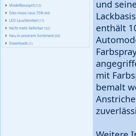
und seine
Modellbausprit
(12)
Lackbasis
Dies muss raus 75%
(84)
LED Leuchtmittel
(17)
enthält 1
Nicht mehr lieferbar
(32)
Neu in unserem Sortiment
(50)
Automode
Downloads
(1)
Farbspray
angegrif
mit Farbs
bemalt w
Anstriche
zuverläss
Weitere I