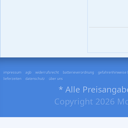
impressum
agb
widerrufsrecht
batterieverordnung
gefahrenhinweise 
lieferzeiten
datenschutz
über uns
* Alle Preisangab
Copyright 2026 Mo