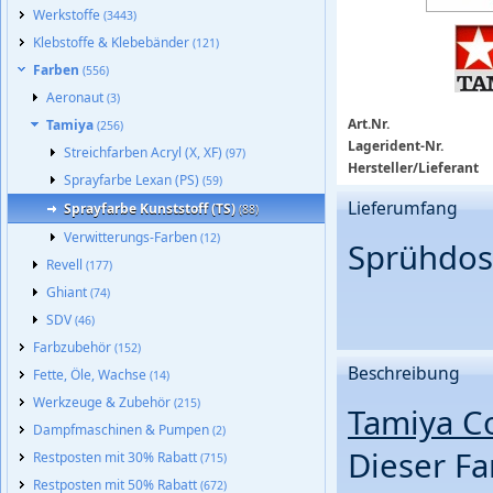
Werkstoffe
(3443)
Klebstoffe & Klebebänder
(121)
Farben
(556)
Aeronaut
(3)
Art.Nr.
Tamiya
(256)
Lagerident-Nr.
Streichfarben Acryl (X, XF)
(97)
Hersteller/Lieferant
Sprayfarbe Lexan (PS)
(59)
Lieferumfang
Sprayfarbe Kunststoff (TS)
(88)
Verwitterungs-Farben
(12)
Sprühdose
Revell
(177)
Ghiant
(74)
SDV
(46)
Farbzubehör
(152)
Beschreibung
Fette, Öle, Wachse
(14)
Werkzeuge & Zubehör
(215)
Tamiya Co
Dampfmaschinen & Pumpen
(2)
Dieser Fa
Restposten mit 30% Rabatt
(715)
Restposten mit 50% Rabatt
(672)