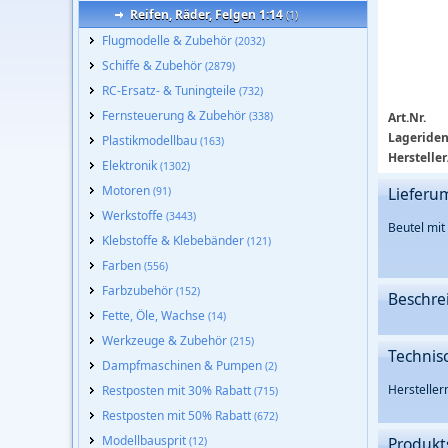
Reifen, Räder, Felgen 1:14
(1)
Flugmodelle & Zubehör
(2032)
Schiffe & Zubehör
(2879)
RC-Ersatz- & Tuningteile
(732)
Fernsteuerung & Zubehör
(338)
Art.Nr.
Lageriden
Plastikmodellbau
(163)
Hersteller
Elektronik
(1302)
Motoren
Lieferu
(91)
Werkstoffe
(3443)
Beutel mit
Klebstoffe & Klebebänder
(121)
Farben
(556)
Farbzubehör
(152)
Beschre
Fette, Öle, Wachse
(14)
Werkzeuge & Zubehör
(215)
Technis
Dampfmaschinen & Pumpen
(2)
Herstelle
Restposten mit 30% Rabatt
(715)
Restposten mit 50% Rabatt
(672)
Modellbausprit
Produkt
(12)