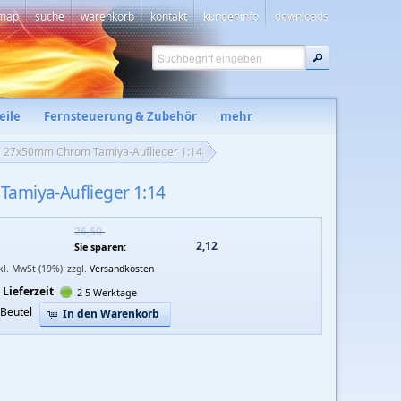
emap
suche
warenkorb
kontakt
kundeninfo
downloads
eile
Fernsteuerung & Zubehör
mehr
e 27x50mm Chrom Tamiya-Auflieger 1:14
amiya-Auflieger 1:14
26,50 
2,12 
Sie sparen:
nkl. MwSt (19%)
zzgl.
Versandkosten
Lieferzeit
2-5 Werktage
Beutel
In den Warenkorb