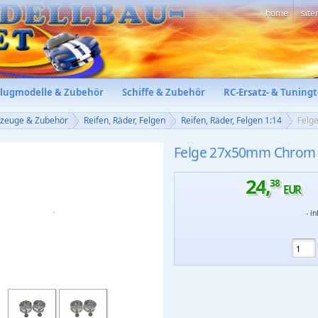
home
sit
Flugmodelle & Zubehör
Schiffe & Zubehör
RC-Ersatz- & Tuningt
rzeuge & Zubehör
Reifen, Räder, Felgen
Reifen, Räder, Felgen 1:14
Felg
Felge 27x50mm Chrom T
24
,
38
EUR
- i