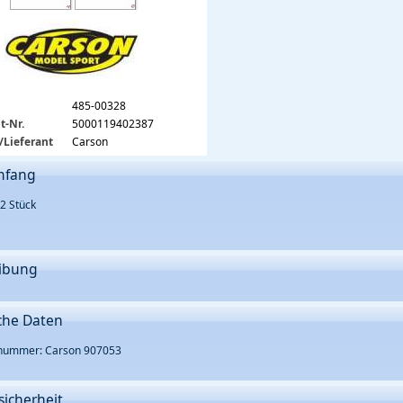
485-00328
t-Nr.
5000119402387
/Lieferant
Carson
mfang
 2 Stück
ibung
che Daten
rnummer: Carson 907053
sicherheit