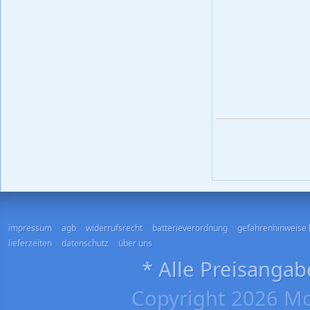
impressum
agb
widerrufsrecht
batterieverordnung
gefahrenhinweise 
lieferzeiten
datenschutz
über uns
* Alle Preisangab
Copyright 2026 Mo