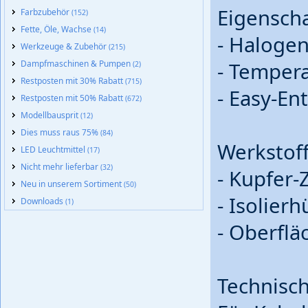
Eigensch
Farbzubehör
(152)
Fette, Öle, Wachse
(14)
- Halogen
Werkzeuge & Zubehör
(215)
Dampfmaschinen & Pumpen
- Tempera
(2)
Restposten mit 30% Rabatt
(715)
- Easy-En
Restposten mit 50% Rabatt
(672)
Modellbausprit
(12)
Dies muss raus 75%
(84)
Werkstof
LED Leuchtmittel
(17)
Nicht mehr lieferbar
(32)
- Kupfer-
Neu in unserem Sortiment
(50)
- Isolier
Downloads
(1)
- Oberflä
Technisc