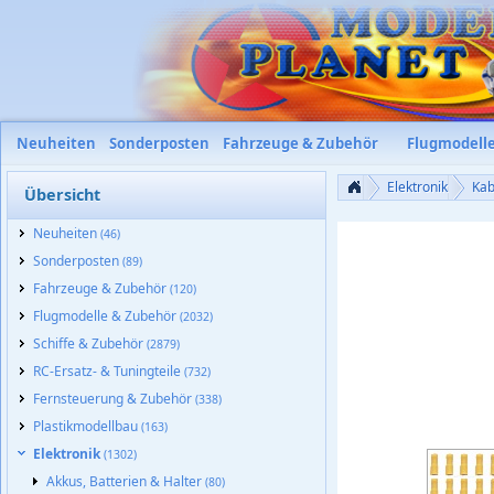
Neuheiten
Sonderposten
Fahrzeuge & Zubehör
Flugmodell
Elektronik
Kab
Übersicht
Neuheiten
(46)
Sonderposten
(89)
Fahrzeuge & Zubehör
(120)
Flugmodelle & Zubehör
(2032)
Schiffe & Zubehör
(2879)
RC-Ersatz- & Tuningteile
(732)
Fernsteuerung & Zubehör
(338)
Plastikmodellbau
(163)
Elektronik
(1302)
Akkus, Batterien & Halter
(80)