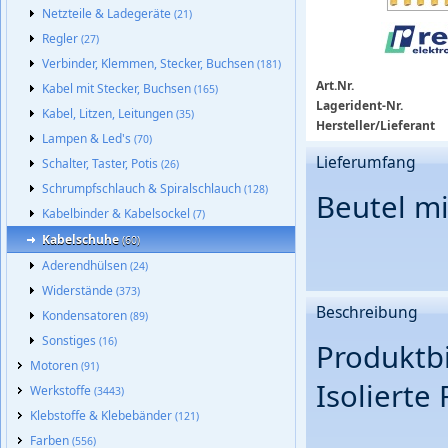
Netzteile & Ladegeräte
(21)
Regler
(27)
Verbinder, Klemmen, Stecker, Buchsen
(181)
Art.Nr.
Kabel mit Stecker, Buchsen
(165)
Lagerident-Nr.
Kabel, Litzen, Leitungen
(35)
Hersteller/Lieferant
Lampen & Led's
(70)
Lieferumfang
Schalter, Taster, Potis
(26)
Schrumpfschlauch & Spiralschlauch
(128)
Beutel mi
Kabelbinder & Kabelsockel
(7)
Kabelschuhe
(60)
Aderendhülsen
(24)
Widerstände
(373)
Beschreibung
Kondensatoren
(89)
Sonstiges
(16)
Produktb
Motoren
(91)
Isolierte
Werkstoffe
(3443)
Klebstoffe & Klebebänder
(121)
Farben
(556)